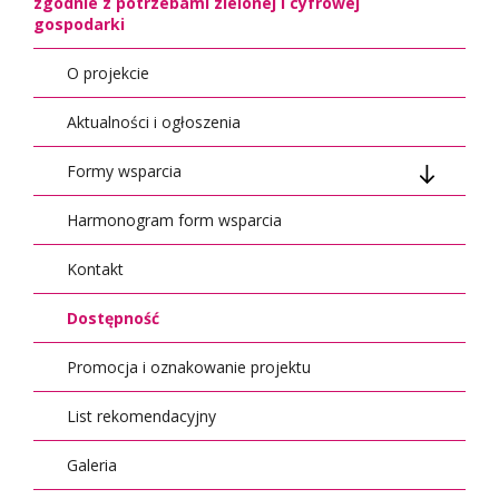
zgodnie z potrzebami zielonej i cyfrowej
gospodarki
O projekcie
Aktualności i ogłoszenia
Formy wsparcia
Harmonogram form wsparcia
Regulamin 1
Kontakt
Regulamin 2
Mentorzy
Dostępność
Regulamin 3
Dokumenty do wypełnienia online
Dokumenty do wypełnienia online
Promocja i oznakowanie projektu
Regulamin 4
Dokumenty do druku
Dokumenty do druku
Dokumenty do wypełnienia online
List rekomendacyjny
Regulamin 5
Dokumenty do druku
Dokumenty do wypełnienia online
Galeria
Regulamin 6
Proofreading
Dokumenty do druku
Dokumenty do wypełnienia online