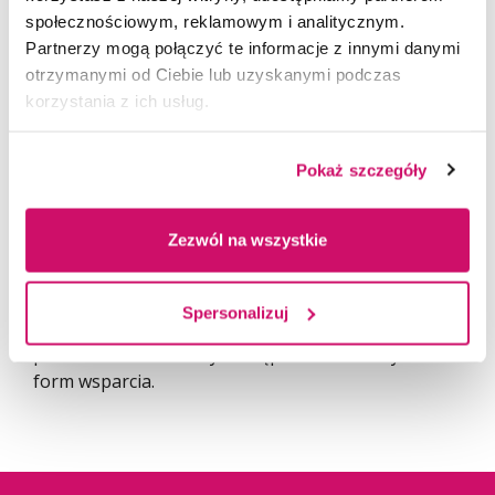
elektroniczne tablice informacyjne,
społecznościowym, reklamowym i analitycznym.
oprogramowanie umożliwiające wirtualną
Partnerzy mogą połączyć te informacje z innymi danymi
podróż po budynku Uczelni, kontakt
otrzymanymi od Ciebie lub uzyskanymi podczas
z awatarami z wykorzytsaniem rzeczywistości
korzystania z ich usług.
wirtualnej.
Pokaż szczegóły
Uczestnik(-czka) projektu "Kompleksowe wsparcie
rozwoju Akademii WSB zgodnie z potrzebami
Zezwól na wszystkie
zielonej i cyfrowej gospodarki" ma prawo do
zgłoszenia do Biura Projektu potrzeb z zakresu
usługi dostępnościowej, umożliwiających
Spersonalizuj
Uczestnikowi(-czce) Projektu ze szczególnymi
potrzebami swobodny dostęp do oferowanych
form wsparcia.