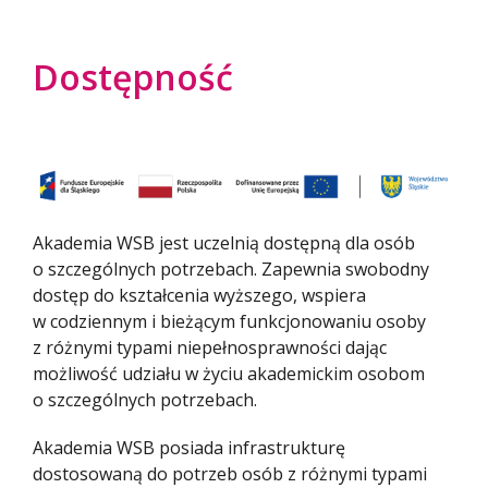
Regulamin 7
Badania
Badania
Dokumenty do druku
Dokumenty do wypełnienia online
Regulamin 8
Konferencje
Konferencje
Dokumenty do druku
Dokumenty do wypełnienia online
Dostępność
Regulamin 9
Publikacje
Publikacje
Dokumenty do druku
Dokumenty do wypełnienia online
Proofreading
Dokumenty do druku
Dokumenty do wypełnienia online
Dokumenty do druku
Akademia WSB jest uczelnią dostępną dla osób
o szczególnych potrzebach. Zapewnia swobodny
dostęp do kształcenia wyższego, wspiera
w codziennym i bieżącym funkcjonowaniu osoby
z różnymi typami niepełnosprawności dając
możliwość udziału w życiu akademickim osobom
o szczególnych potrzebach.
Akademia WSB posiada infrastrukturę
dostosowaną do potrzeb osób z różnymi typami