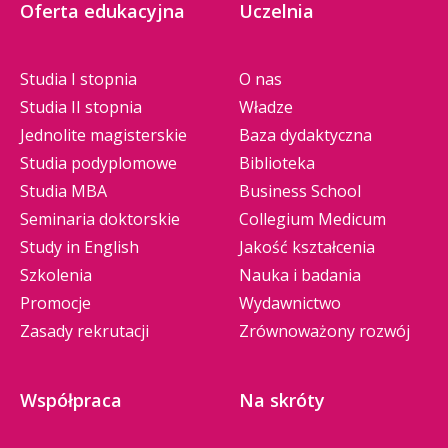
Oferta edukacyjna
Uczelnia
Studia I stopnia
O nas
Studia II stopnia
Władze
Jednolite magisterskie
Baza dydaktyczna
Studia podyplomowe
Biblioteka
Studia MBA
Business School
Seminaria doktorskie
Collegium Medicum
Study in English
Jakość kształcenia
Szkolenia
Nauka i badania
Promocje
Wydawnictwo
Zasady rekrutacji
Zrównoważony rozwój
Współpraca
Na skróty