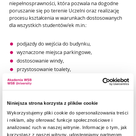
niepełnosprawności, która pozwala na dogodne
poruszanie się po terenie Uczelni oraz realizację
procesu kształcenia w warunkach dostosowanych
dla wszystkich studentów/ek m.in.:
podjazdy do wejścia do budynku,
wyznaczone miejsca parkingowe,
dostosowanie windy,
przystosowanie toalety,
przestronne wnętrza sal audytoryjnych
i wykładowych,
nowoczesne laboratoria
komputerowe,autoamtycznie otwierane drzwi
Niniejsza strona korzysta z plików cookie
wejściowe,
Wykorzystujemy pliki cookie do spersonalizowania treści
taśmy ostrzegawcze, nakąłdki brajlowskie,
i reklam, aby oferować funkcje społecznościowe i
analizować ruch w naszej witrynie. Informacje o tym, jak
odbojniki,
korzystasz z naszej witryny, udostępniamy partnerom