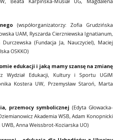
KW, Beata Karpińska-Musiał UG, Magdalena
jnego
(współorganizatorzy: Zofia Grudzińska
kowska UAM, Ryszarda Cierzniewska Ignatianum,
Durczewska (Fundacja Ja, Nauczyciel), Maciej
alska OSKKO)
iomie edukacji i jaką mamy szansę na zmianę
 Wydział Edukacji, Kultury i Sportu UGiM
onika Kostera UW, Przemysław Staroń, Marta
ia, przemocy symbolicznej
(Edyta Głowacka-
 Dziemianowicz Akademia WSB, Adam Konopnicki
i UWB, Anna Weissbrot-Koziarska UO)