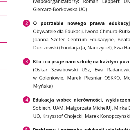
(współorganizatorzy: Roman Leppert U
Giercarz-Borkowska UO)
O potrzebie nowego prawa edukacy
Obywatele dla Edukacji, Iwona Chmura-Rut
Joanna Szefer Centrum Edukacyjne, Beata 
Durczewski (Fundacja Ja, Nauczyciel), Ewa H
Kto i co psuje nam szkołę na każdym poz
(Oskar Szwabowski USz, Ewa Radanowicz
w Goleniowie, Marek Pleśniar OSKKO, M
Młyńska)
Edukacja wobec nierówności, wykluczen
Sobiech, UAM, Małgorzata MichelUJ, Mirka
UO, Krzysztof Chojecki, Marek Konopczyńsk