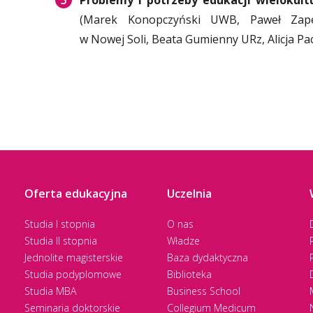
Problemy i potrzeby edukacji wielokul
(Marek Konopczyński UWB, Paweł Zapeń
w Nowej Soli, Beata Gumienny URz, Alicja Pa
Oferta edukacyjna
Uczelnia
Studia I stopnia
O nas
Studia II stopnia
Władze
Jednolite magisterskie
Baza dydaktyczna
Studia podyplomowe
Biblioteka
Studia MBA
Business School
Seminaria doktorskie
Collegium Medicum