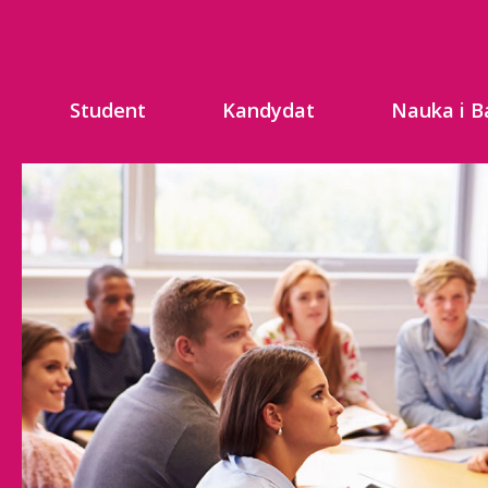
Student
Kandydat
Nauka i B