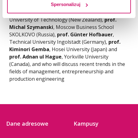
We are pleased to announce well reputable
Spersonalizuj
keynote speakers –
prof. Anca Yallop
, Auckland
University of Technology (New Zealand),
prof.
Michal Szymanski
, Moscow Business School
SKOLKOVO (Russia),
prof. Günter Hofbauer
,
Technical University Ingolstadt (Germany),
prof.
Kiminori Gemba
, Hosei University (Japan) and
prof. Adnan ul Hague
, Yorkville University
(Canada), and who will discuss recent trends in the
fields of management, entrepreneurship and
production engineering
Dane adresowe
Kampusy