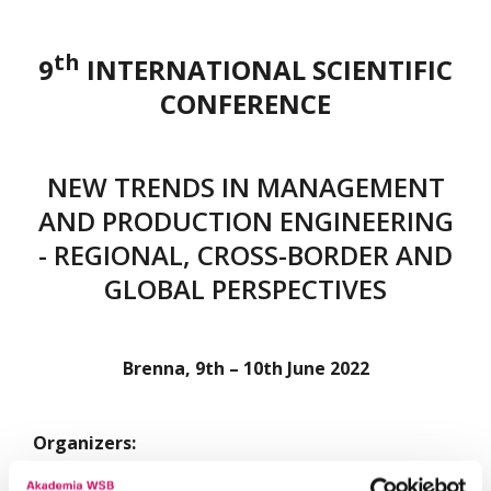
Organizers
Paper submission 2018
Conference Topics 2017
Organisation Board 2016
Conference info 2015
th
9
INTERNATIONAL SCIENTIFIC
Organizing Committee
Organizers 2017
Conference Topics 2016
Conference Program 2015
CONFERENCE
Patronage and Sponsorship 2017
Conference Scientific Council 2016
Organizers 2015
Conference Scientific Council 2015
NEW TRENDS IN MANAGEMENT
AND PRODUCTION ENGINEERING
Organisation Board 2015
- REGIONAL, CROSS-BORDER AND
Patronage and Sponsorship 2015
GLOBAL PERSPECTIVES
Paper submission 2015
Brenna, 9th – 10th June 2022
Organizers: