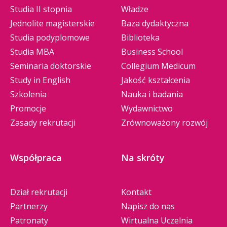
Studia II stopnia
Władze
Jednolite magisterskie
Baza dydaktyczna
Studia podyplomowe
Biblioteka
Studia MBA
Business School
Seminaria doktorskie
Collegium Medicum
Study in English
Jakość kształcenia
Szkolenia
Nauka i badania
Promocje
Wydawnictwo
Zasady rekrutacji
Zrównoważony rozwój
Współpraca
Na skróty
Dział rekrutacji
Kontakt
Partnerzy
Napisz do nas
Patronaty
Wirtualna Uczelnia