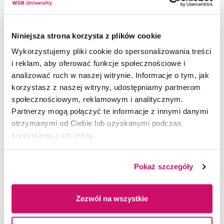
WSB University, Faculty of Applied Sciences (Poland)
University of Žilina, Institute of Management
(Slovakia)
Niniejsza strona korzysta z plików cookie
VŠB – Technical University of Ostrava, Faculty of
Wykorzystujemy pliki cookie do spersonalizowania treści
Economics (Czech Republic)
i reklam, aby oferować funkcje społecznościowe i
analizować ruch w naszej witrynie. Informacje o tym, jak
Supporting partner:
korzystasz z naszej witryny, udostępniamy partnerom
społecznościowym, reklamowym i analitycznym.
School of Public Management, Governance and
Partnerzy mogą połączyć te informacje z innymi danymi
Public Policy (SPMGP) and Centre for Local
otrzymanymi od Ciebie lub uzyskanymi podczas
Economic Development (Cenled),University of
korzystania z ich usług.
Johannesburg (South Africa)
Pokaż szczegóły
The aim of the conference is to achieve academic
excellence in a regional context and to establish
Zezwól na wszystkie
a platform for mutual cooperation and exchange of
ideas among researchers and business managers.