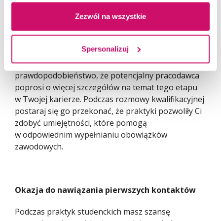
aby dokładnie zastanowić się nad wyborem
pracodawcy. Najlepiej zdecydować się na firmę,
Zezwól na wszystkie
która związana jest z Twoją przyszłą pracą. Odbyte
w niej praktyki będą mocnym punktem w Twoim CV
Spersonalizuj
i mogą zwiększyć szanse w przyszłym procesie
rekrutacyjnym na wymarzone stanowisko. Jest duże
prawdopodobieństwo, że potencjalny pracodawca
poprosi o więcej szczegółów na temat tego etapu
w Twojej karierze. Podczas rozmowy kwalifikacyjnej
postaraj się go przekonać, że praktyki pozwoliły Ci
zdobyć umiejętności, które pomogą
w odpowiednim wypełnianiu obowiązków
zawodowych.
Okazja do nawiązania pierwszych kontaktów
Podczas praktyk studenckich masz szansę