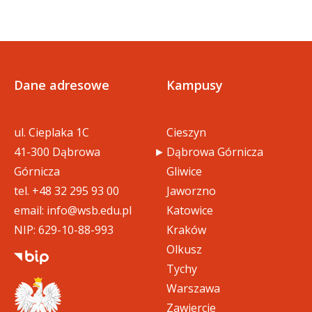
Dane adresowe
Kampusy
ul. Cieplaka 1C
Cieszyn
41-300 Dąbrowa
Dąbrowa Górnicza
Górnicza
Gliwice
tel.
+48 32 295 93 00
Jaworzno
email:
info@wsb.edu.pl
Katowice
NIP: 629-10-88-993
Kraków
Olkusz
Tychy
Warszawa
Zawiercie