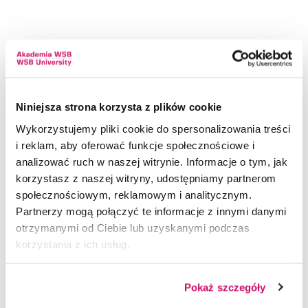
Przekonaj się, jak odnajdziesz się w zawodzie
Wielu studentów dopiero podczas praktyk
przekonuje się, czy chce rozpocząć karierę w danej
branży. Bez wątpienia możliwość wcześniejszego
Niniejsza strona korzysta z plików cookie
sprawdzenia się w danej profesji ułatwia
Wykorzystujemy pliki cookie do spersonalizowania treści
zweryfikowanie swoich planów zawodowych.
i reklam, aby oferować funkcje społecznościowe i
Praktyki niekiedy też mogą pomóc w podjęciu
analizować ruch w naszej witrynie. Informacje o tym, jak
decyzji o budowaniu kariery na innym stanowisku
korzystasz z naszej witryny, udostępniamy partnerom
lub o całkowitej zmianie branży.
społecznościowym, reklamowym i analitycznym.
Partnerzy mogą połączyć te informacje z innymi danymi
otrzymanymi od Ciebie lub uzyskanymi podczas
korzystania z ich usług.
Spory atut w Twoim CV
Czy wiesz, że praktyki mogą Ci pomóc w zdobyciu
Pokaż szczegóły
wymarzonej posady? Z tego względu ważne jest,