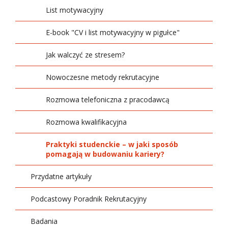
Przedsiębiorczości
Finanse i rachukowość
List motywacyjny
XIV Targi Pracy i Praktyk Studenckich - Job
XIV edycja Światowego Tygodnia
and Internship Fair
Fizjoterapia
E-book "CV i list motywacyjny w pigułce"
Przedsiębiorczości
XIII Targi Pracy i Praktyk Studenckich - Job
Informatyka
Jak walczyć ze stresem?
and Internship Fair
Kosmetologia
Nowoczesne metody rekrutacyjne
Logistyka
Rozmowa telefoniczna z pracodawcą
Pedagogika
Rozmowa kwalifikacyjna
Pielęgniarstwo
Praktyki studenckie – w jaki sposób
pomagają w budowaniu kariery?
Prawo
Przydatne artykuły
Psychologia
Podcastowy Poradnik Rekrutacyjny
Ratownictwo medyczne
Badania