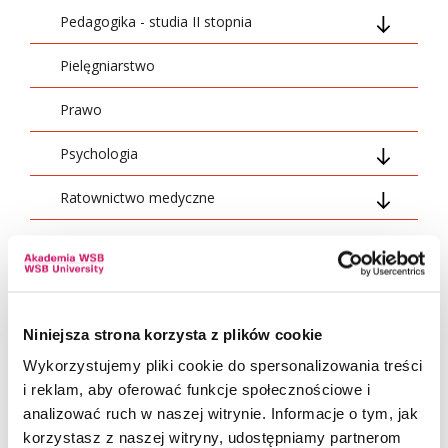
Pedagogika - studia II stopnia
Pielęgniarstwo
01_ogólnouczelniane
Prawo
02_podstawowe
Psychologia
03_kierunkowe
Ratownictwo medyczne
04_specjalnościowe
Ogólnouczelniane
Socjologia
05_swobodny wybór
Podstawowe
01 Treści ogólnouczelniane
Stosunki międzynarodowe
06_dyplomowanie
Kierunkowe
02 Treści podstawowe
Transport - studia I stopnia
07_szkolenia i praktyki
Dyplomowanie
03 Moduł dydaktyczny
Niniejsza strona korzysta z plików cookie
Wykorzystujemy pliki cookie do spersonalizowania treści
Transport - studia II stopnia
Praktyczne
04 Moduł prawno-organizacyjny
i reklam, aby oferować funkcje społecznościowe i
analizować ruch w naszej witrynie. Informacje o tym, jak
Zarządzanie - studia I stopnia
Specjalnościowe
05 Moduł kierunkowy
korzystasz z naszej witryny, udostępniamy partnerom