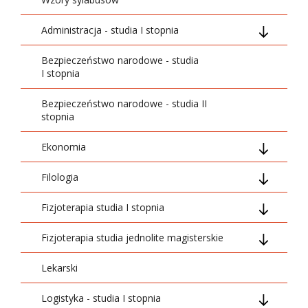
Administracja - studia I stopnia
Bezpieczeństwo narodowe - studia
01_Ogólnouczelniane
I stopnia
02_Podstawowe
Bezpieczeństwo narodowe - studia II
stopnia
03_Kierunkowe
Ekonomia
05_Swobodny wybór
Filologia
Ogólnouczelniane
06_Dyplomowanie
Fizjoterapia studia I stopnia
Podstawowe
Grupa treści ogólnouczelnianych
07_Szkolenia i praktyki
Fizjoterapia studia jednolite magisterskie
Kierunkowe
Grupa treści podstawowych
01_Ogólnouczelniane
Lekarski
Specjalizacyjny
Grupa treści kierunkowych
02_Podstawowe
01 Grupa treści ogólnouczelnianych
Logistyka - studia I stopnia
Przedmioty swobodnego wyboru
Moduł specjalizacyjny
03_Kierunkowe
02 Podstawowe nauki medyczne