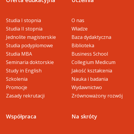
Oferta edukacyjna
Uczelnia
Studia I stopnia
O nas
Studia II stopnia
Władze
Jednolite magisterskie
Baza dydaktyczna
Studia podyplomowe
Biblioteka
Studia MBA
Business School
Seminaria doktorskie
Collegium Medicum
Study in English
Jakość kształcenia
Szkolenia
Nauka i badania
Promocje
Wydawnictwo
Zasady rekrutacji
Zrównoważony rozwój
Współpraca
Na skróty