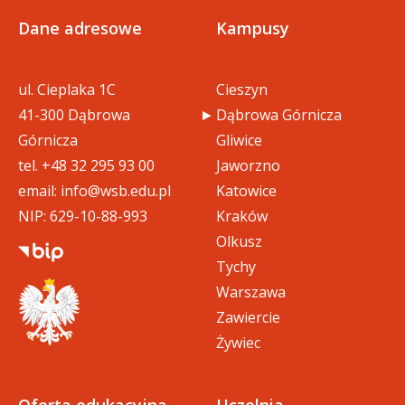
Dane adresowe
Kampusy
01_praktyka_pedagogiczna_ze
doc
wiwp (111 KB)
ul. Cieplaka 1C
Cieszyn
41-300 Dąbrowa
Dąbrowa Górnicza
doc
02_szkolenie_bhp (72 KB)
Górnicza
Gliwice
tel.
+48 32 295 93 00
Jaworzno
email:
info@wsb.edu.pl
Katowice
03_szkolenie_biblioteczne (61 K
doc
B)
NIP: 629-10-88-993
Kraków
Olkusz
Tychy
Warszawa
Zawiercie
Żywiec