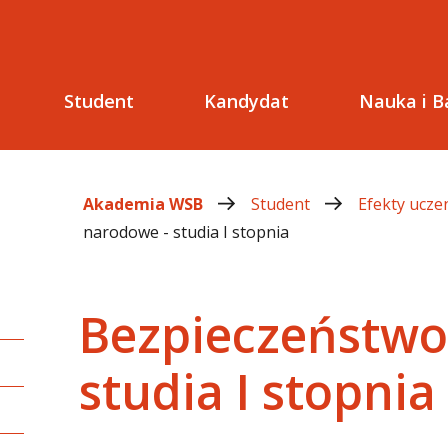
Student
Kandydat
Nauka i B
Akademia WSB
Student
Efekty uczen
narodowe - studia I stopnia
Bezpieczeństwo
studia I stopnia