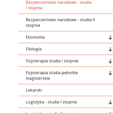
Bezpieczeństwo narodowe - studia
01_Ogólnouczelniane
I stopnia
02_Podstawowe
Bezpieczeństwo narodowe - studia II
stopnia
03_Kierunkowe
Ekonomia
05_Swobodny wybór
Filologia
Ogólnouczelniane
06_Dyplomowanie
Fizjoterapia studia I stopnia
Podstawowe
Grupa treści ogólnouczelnianych
07_Szkolenia i praktyki
Fizjoterapia studia jednolite
Kierunkowe
Grupa treści podstawowych
01_Ogólnouczelniane
magisterskie
Specjalizacyjny
Grupa treści kierunkowych
02_Podstawowe
Lekarski
01 Grupa treści ogólnouczelnianych
Przedmioty swobodnego wyboru
Moduł specjalizacyjny
03_Kierunkowe
Logistyka - studia I stopnia
02 Podstawowe nauki medyczne
Dyplomowanie
Przedmioty swobodnego wyboru
04_Dyplomowanie