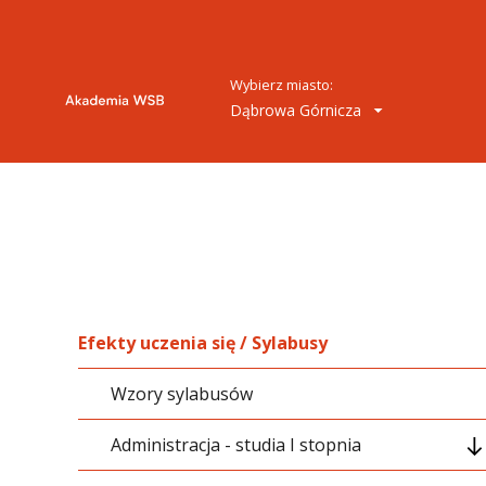
Wybierz miasto:
Dąbrowa Górnicza
Efekty uczenia się / Sylabusy
Wzory sylabusów
Administracja - studia I stopnia