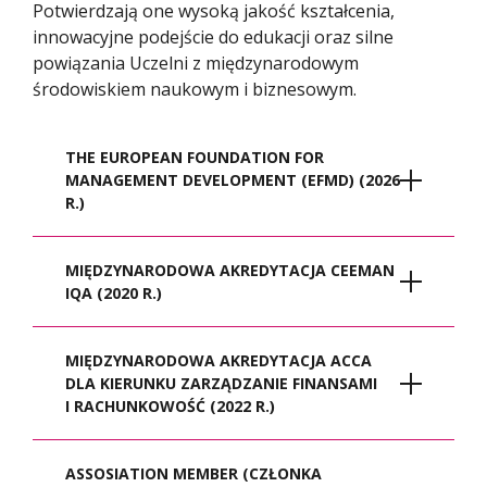
Potwierdzają one wysoką jakość kształcenia,
innowacyjne podejście do edukacji oraz silne
powiązania Uczelni z międzynarodowym
środowiskiem naukowym i biznesowym.
THE EUROPEAN FOUNDATION FOR
MANAGEMENT DEVELOPMENT (EFMD) (2026
R.)
MIĘDZYNARODOWA AKREDYTACJA CEEMAN
IQA (2020 R.)
MIĘDZYNARODOWA AKREDYTACJA ACCA
DLA KIERUNKU ZARZĄDZANIE FINANSAMI
I RACHUNKOWOŚĆ (2022 R.)
Kierunek
Zarządzanie w języku
Studia na uczelni posiadającej
ASSOSIATION MEMBER (CZŁONKA
angielskim
(studia II stopnia) uzyskał