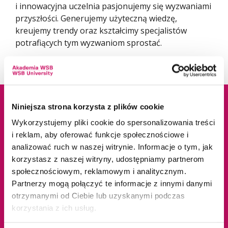
i innowacyjna uczelnia pasjonujemy się wyzwaniami
przyszłości. Generujemy użyteczną wiedzę,
kreujemy trendy oraz kształcimy specjalistów
potrafiących tym wyzwaniom sprostać.
Niniejsza strona korzysta z plików cookie
Dane adresowe
Kampusy
Wykorzystujemy pliki cookie do spersonalizowania treści
i reklam, aby oferować funkcje społecznościowe i
analizować ruch w naszej witrynie. Informacje o tym, jak
ul. Cieplaka 1C
Cieszyn
korzystasz z naszej witryny, udostępniamy partnerom
41-300 Dąbrowa
Dąbrowa Górnicza
społecznościowym, reklamowym i analitycznym.
Górnicza
Gliwice
Partnerzy mogą połączyć te informacje z innymi danymi
tel.
+48 32 295 93 00
Jaworzno
otrzymanymi od Ciebie lub uzyskanymi podczas
email:
info@wsb.edu.pl
Katowice
korzystania z ich usług.
NIP: 629-10-88-993
Kraków