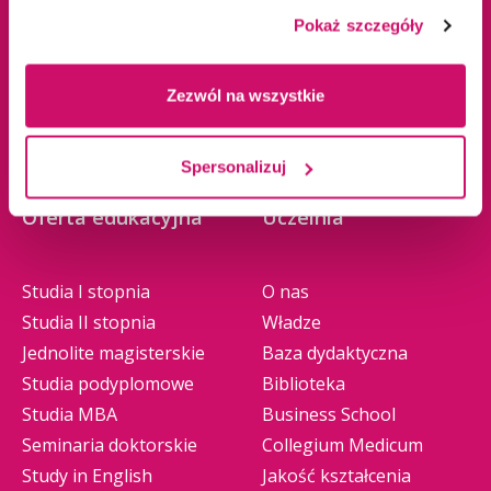
Olkusz
Pokaż szczegóły
Tychy
Warszawa
Zezwól na wszystkie
Zawiercie
Żywiec
Spersonalizuj
Oferta edukacyjna
Uczelnia
Studia I stopnia
O nas
Studia II stopnia
Władze
Jednolite magisterskie
Baza dydaktyczna
Studia podyplomowe
Biblioteka
Studia MBA
Business School
Seminaria doktorskie
Collegium Medicum
Study in English
Jakość kształcenia