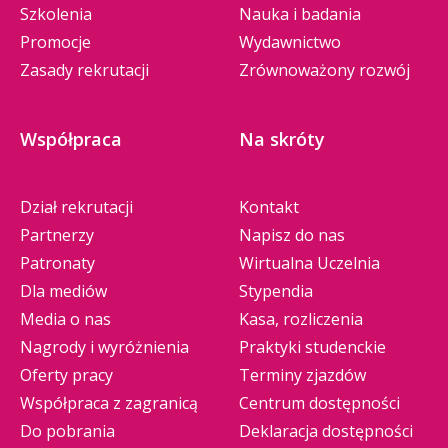
Szkolenia
Nauka i badania
Promocje
Wydawnictwo
Zasady rekrutacji
Zrównoważony rozwój
Współpraca
Na skróty
Dział rekrutacji
Kontakt
Partnerzy
Napisz do nas
Patronaty
Wirtualna Uczelnia
Dla mediów
Stypendia
Media o nas
Kasa, rozliczenia
Nagrody i wyróżnienia
Praktyki studenckie
Oferty pracy
Terminy zjazdów
Współpraca z zagranicą
Centrum dostępności
Do pobrania
Deklaracja dostępności