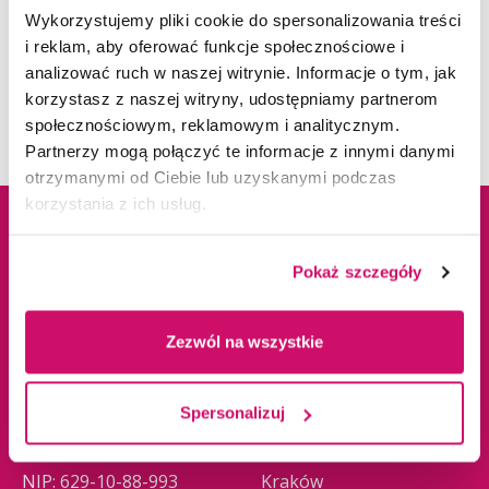
tel. 32 295 93 30
Wykorzystujemy pliki cookie do spersonalizowania treści
Rektorat
i reklam, aby oferować funkcje społecznościowe i
analizować ruch w naszej witrynie. Informacje o tym, jak
tel. 32 295 93 40
korzystasz z naszej witryny, udostępniamy partnerom
społecznościowym, reklamowym i analitycznym.
Partnerzy mogą połączyć te informacje z innymi danymi
otrzymanymi od Ciebie lub uzyskanymi podczas
korzystania z ich usług.
Dane adresowe
Kampusy
Pokaż szczegóły
ul. Cieplaka 1C
Cieszyn
Zezwól na wszystkie
41-300 Dąbrowa
Dąbrowa Górnicza
Górnicza
Gliwice
Spersonalizuj
tel.
+48 32 295 93 00
Jaworzno
email:
info@wsb.edu.pl
Katowice
NIP: 629-10-88-993
Kraków