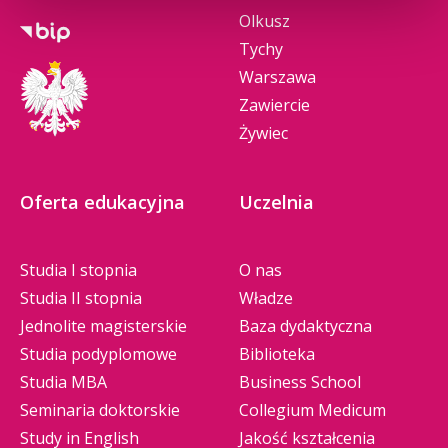
Olkusz
Tychy
Warszawa
Zawiercie
Żywiec
Oferta edukacyjna
Uczelnia
Studia I stopnia
O nas
Studia II stopnia
Władze
Jednolite magisterskie
Baza dydaktyczna
Studia podyplomowe
Biblioteka
Studia MBA
Business School
Seminaria doktorskie
Collegium Medicum
Study in English
Jakość kształcenia