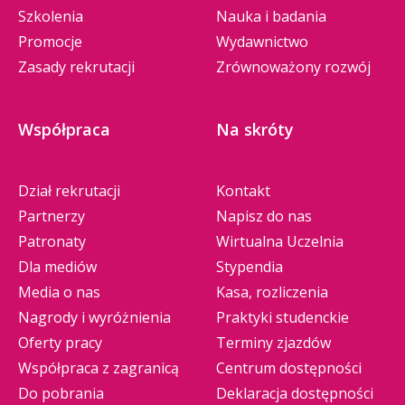
Szkolenia
Nauka i badania
Promocje
Wydawnictwo
Zasady rekrutacji
Zrównoważony rozwój
Współpraca
Na skróty
Dział rekrutacji
Kontakt
Partnerzy
Napisz do nas
Patronaty
Wirtualna Uczelnia
Dla mediów
Stypendia
Media o nas
Kasa, rozliczenia
Nagrody i wyróżnienia
Praktyki studenckie
Oferty pracy
Terminy zjazdów
Współpraca z zagranicą
Centrum dostępności
Do pobrania
Deklaracja dostępności