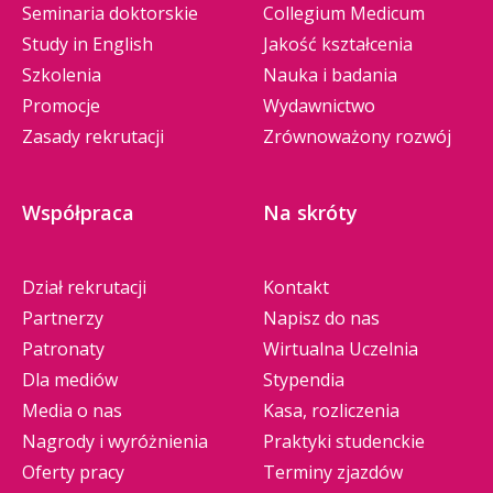
Seminaria doktorskie
Collegium Medicum
Study in English
Jakość kształcenia
Szkolenia
Nauka i badania
Promocje
Wydawnictwo
Zasady rekrutacji
Zrównoważony rozwój
Współpraca
Na skróty
Dział rekrutacji
Kontakt
Partnerzy
Napisz do nas
Patronaty
Wirtualna Uczelnia
Dla mediów
Stypendia
Media o nas
Kasa, rozliczenia
Nagrody i wyróżnienia
Praktyki studenckie
Oferty pracy
Terminy zjazdów