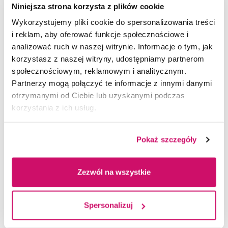
3. W razie problemów prosimy zapoznać się
Niniejsza strona korzysta z plików cookie
z instrukcją działania MS Teams (poniżej
Wykorzystujemy pliki cookie do spersonalizowania treści
w dokumentach do pobrania).
i reklam, aby oferować funkcje społecznościowe i
Przed pierwszymi zajęciami
analizować ruch w naszej witrynie. Informacje o tym, jak
stacjonarnymi prosimy o zapoznanie się
korzystasz z naszej witryny, udostępniamy partnerom
z mapami, na których oznaczono dostępne dla
społecznościowym, reklamowym i analitycznym.
pracowników parkingi i drogi dojazdowe do
Partnerzy mogą połączyć te informacje z innymi danymi
budynków Akademii WSB (do pobrania poniżej).
otrzymanymi od Ciebie lub uzyskanymi podczas
korzystania z ich usług.
Pokaż szczegóły
DOKUMENTY DO POBRANIA
konfigurowanie_opcji_spotkani
Zezwól na wszystkie
pdf
a_ms_teams (413 KB)
Spersonalizuj
Przed rozpoczęciem zajęć prosimy o zapoznanie się
wprowadzenie_do_aplikacji_tea
z Regulaminem studiów Akademii WSB.
pdf
ms_wykladowcaa (465 KB)