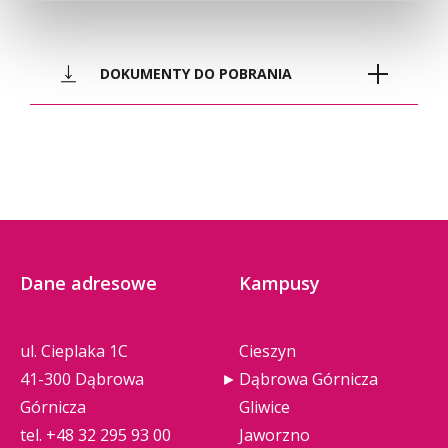
pdf
mapa_parking_awsb (430 KB)
DOKUMENTY DO POBRANIA
mapka_osrodek_dydaktyczny_w
regulamin_studiow_awsb (21.4
pdf
pdf
_bedzinie_004 (4.4 MB)
MB)
Dane adresowe
Kampusy
ul. Cieplaka 1C
Cieszyn
41-300 Dąbrowa
Dąbrowa Górnicza
Górnicza
Gliwice
tel.
+48 32 295 93 00
Jaworzno