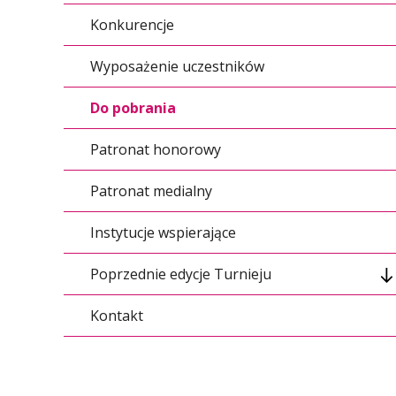
Konkurencje
Wyposażenie uczestników
Do pobrania
Patronat honorowy
Patronat medialny
Instytucje wspierające
Poprzednie edycje Turnieju
Kontakt
I edycja Turnieju 2012 r.
II edycja Turnieju 2013 r.