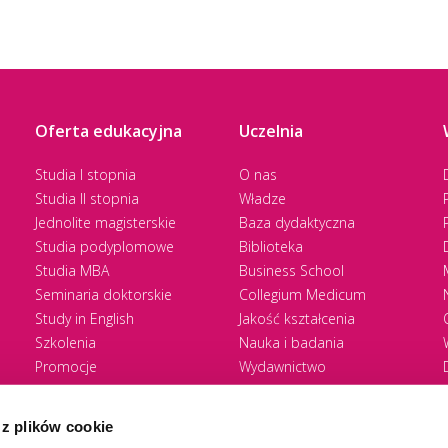
pdf
zal_4_zgoda_rodzica_opiekuna (143 KB
pdf
zal_5_deklaracja_przystapienia_do_pro
Oferta edukacyjna
Uczelnia
Studia I stopnia
O nas
Studia II stopnia
Władze
pdf
zal_6_deklaracja_przystapienia_do_pro
Jednolite magisterskie
Baza dydaktyczna
Studia podyplomowe
Biblioteka
Studia MBA
Business School
Seminaria doktorskie
Collegium Medicum
Study in English
Jakość kształcenia
Szkolenia
Nauka i badania
Promocje
Wydawnictwo
Zasady rekrutacji
Zrównoważony rozwój
 z plików cookie