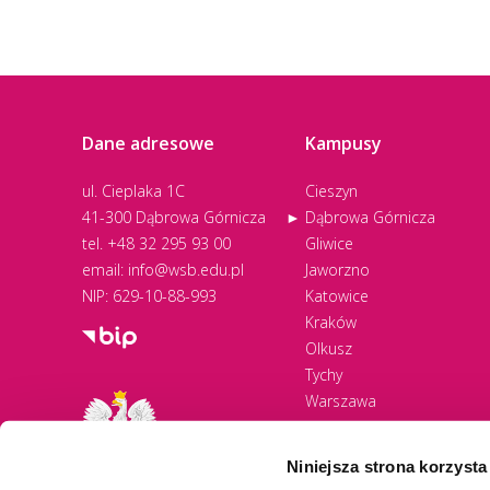
III edycja Turnieju 2014 r.
IV edycja Turnieju 2015 r.
V edycja Turnieju 2016 r.
Dane adresowe
Kampusy
VI edycja Turnieju 2017 r.
ul. Cieplaka 1C
Cieszyn
VII edycja Turnieju 2018 r.
41-300 Dąbrowa Górnicza
Dąbrowa Górnicza
tel.
+48 32 295 93 00
Gliwice
VIII edycja Turnieju 2019 r.
email:
info@wsb.edu.pl
Jaworzno
NIP: 629-10-88-993
Katowice
IX edycja Turnieju 2021 r.
Kraków
Olkusz
X edycja Turnieju 2022 r.
Program
Tychy
Warszawa
XI edycja Turnieju 2023 r.
Patronat
Zawiercie
Żywiec
Patronat honorowy
Q&A - Odpowiedzi na pytania
Niniejsza strona korzysta