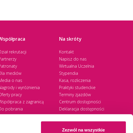
)
jektu_niepelnoletni (399 KB)
Współpraca
Na skróty
Dział rekrutacji
Kontakt
Partnerzy
Napisz do nas
jektu_pelnoletni (396 KB)
Patronaty
Wirtualna Uczelnia
Dla mediów
Stypendia
Media o nas
Kasa, rozliczenia
Nagrody i wyróżnienia
Praktyki studenckie
Oferty pracy
Terminy zjazdów
Współpraca z zagranicą
Centrum dostępności
Do pobrania
Deklaracja dostępności
RODO
Zezwól na wszystkie