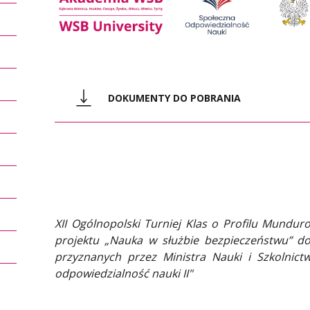
DOKUMENTY DO POBRANIA
pdf
regulamin_xii_otkopm (14.4 MB)
pdf
zal_1_harmonogram_turnieju (177 KB)
XII Ogólnopolski Turniej Klas o Profilu Mundu
projektu „Nauka w służbie bezpieczeństwu” 
pdf
zal_2_harmonogram_i_opis_konkurencj
przyznanych przez Ministra Nauki i Szkolni
odpowiedzialność nauki II"
pdf
zal_3_oswiadczenie_uczestnika (91 KB)