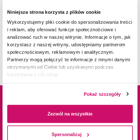
Powiatowy Urząd Pracy w Dąbrowie
Górniczej
Niniejsza strona korzysta z plików cookie
Aleksandra Łabędź
PwC Service Delivery Center
Wykorzystujemy pliki cookie do spersonalizowania treści
i reklam, aby oferować funkcje społecznościowe i
Doradca zawodowy
SK hi-tech battery materials Poland
analizować ruch w naszej witrynie. Informacje o tym, jak
alabedz@wsb.edu.pl
korzystasz z naszej witryny, udostępniamy partnerom
Symetria Gabinet Fizjoterapii
społecznościowym, reklamowym i analitycznym.
Partnerzy mogą połączyć te informacje z innymi danymi
Synergia
otrzymanymi od Ciebie lub uzyskanymi podczas
korzystania z ich usług.
Śląskie Laboratoria Analityczne
Timken
Pokaż szczegóły
TPA Poland
Dane adresowe
Kampusy
Zezwól na wszystkie
Urząd statystyczny w Katowicach
ul. Cieplaka 1C
Cieszyn
Valeo Autosystemy Sp. z o.o
41-300 Dąbrowa
Spersonalizuj
Dąbrowa Górnicza