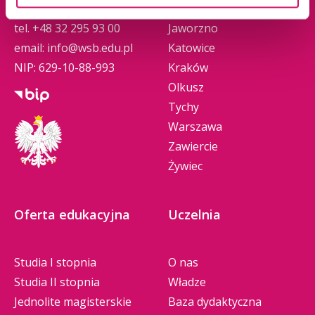
Górnicza
Gliwice
ZUS Rybnik
tel.
+48 32 295 93 00
Jaworzno
ZUS Chorzów
email:
info@wsb.edu.pl
Katowice
NIP: 629-10-88-993
Kraków
Olkusz
Tychy
Warszawa
Zawiercie
Żywiec
Oferta edukacyjna
Uczelnia
Studia I stopnia
O nas
Studia II stopnia
Władze
Jednolite magisterskie
Baza dydaktyczna