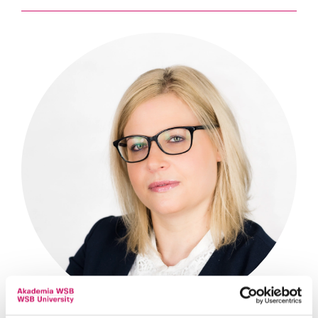
Keller Williams Silesia
Keywords Studios
Komenda Wojewódzka Policji w Katowicach
Koleje Śląskie
LeasingTeam Professional
MAKARUN
mbank
MOTION VFX
OHP
PKP Intercity