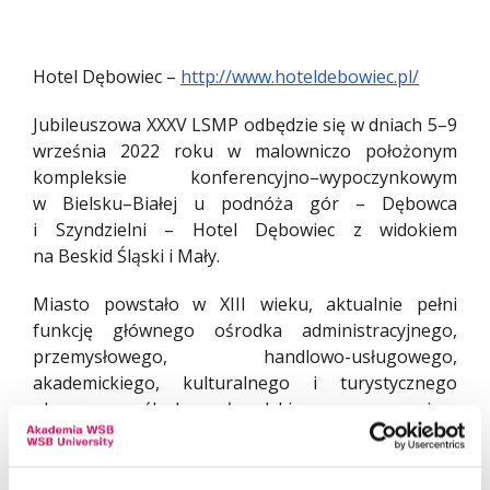
Hotel Dębowiec –
http://www.hoteldebowiec.pl/
Jubileuszowa XXXV LSMP odbędzie się w dniach 5–9
września 2022 roku w malowniczo położonym
kompleksie konferencyjno–wypoczynkowym
w Bielsku–Białej u podnóża gór – Dębowca
i Szyndzielni – Hotel Dębowiec z widokiem
na Beskid Śląski i Mały.
Miasto powstało w XIII wieku, aktualnie pełni
funkcję głównego ośrodka administracyjnego,
przemysłowego, handlowo-usługowego,
akademickiego, kulturalnego i turystycznego
obszaru śląsko-małopolskiego pogranicza
nazywanego często potocznie Podbeskidziem.
Od wczesnej nowożytności dzieje Bielska związane