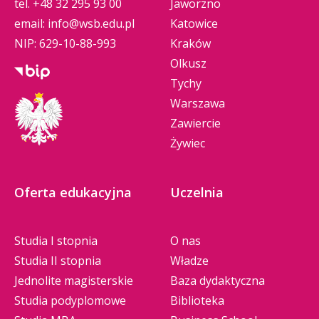
tel.
+48 32 295 93 00
Jaworzno
email:
info@wsb.edu.pl
Katowice
NIP: 629-10-88-993
Kraków
Olkusz
Tychy
Warszawa
Zawiercie
Żywiec
Oferta edukacyjna
Uczelnia
Studia I stopnia
O nas
Studia II stopnia
Władze
Jednolite magisterskie
Baza dydaktyczna
Studia podyplomowe
Biblioteka