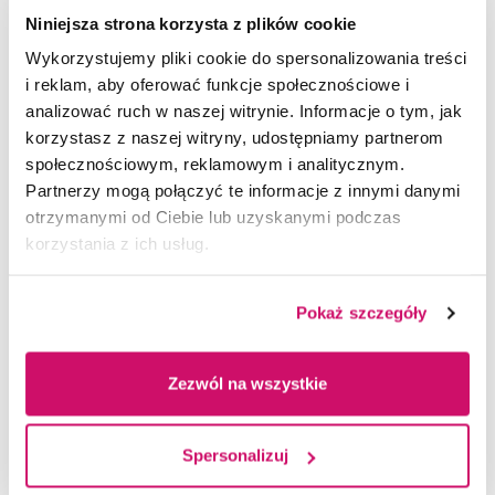
były z wyrobem tekstyliów i najprężniejszymi
Niniejsza strona korzysta z plików cookie
cechami rzemieślniczymi w mieście jakim był
Wykorzystujemy pliki cookie do spersonalizowania treści
cech sukienniczy i tkacki. Obok zamku, pałaców,
i reklam, aby oferować funkcje społecznościowe i
kościołów i fabryk w mieście powstawały eleganckie
analizować ruch w naszej witrynie. Informacje o tym, jak
wille, kamienice i gmachy publiczne (teatr miejski,
korzystasz z naszej witryny, udostępniamy partnerom
poczta, ratusz – inspirowane architekturą Wiednia,
społecznościowym, reklamowym i analitycznym.
do czego nawiązuje popularny do dziś slogan Mały
Partnerzy mogą połączyć te informacje z innymi danymi
Wiedeń.
otrzymanymi od Ciebie lub uzyskanymi podczas
korzystania z ich usług.
Pokaż szczegóły
Zezwól na wszystkie
Spersonalizuj