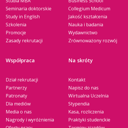
Studia MBA
Business School
Seminaria doktorskie
Collegium Medicum
Study in English
Jakość kształcenia
Szkolenia
Nauka i badania
Promocje
Wydawnictwo
Zasady rekrutacji
Zrównoważony rozwój
Współpraca
Na skróty
Dział rekrutacji
Kontakt
Partnerzy
Napisz do nas
Patronaty
Wirtualna Uczelnia
Dla mediów
Stypendia
Media o nas
Kasa, rozliczenia
Nagrody i wyróżnienia
Praktyki studenckie
Oferty pracy
Terminy zjazdów