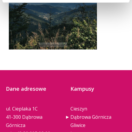
Dane adresowe
Kampusy
ul. Cieplaka 1C
Cieszyn
41-300 Dąbrowa
Dąbrowa Górnicza
Górnicza
Gliwice