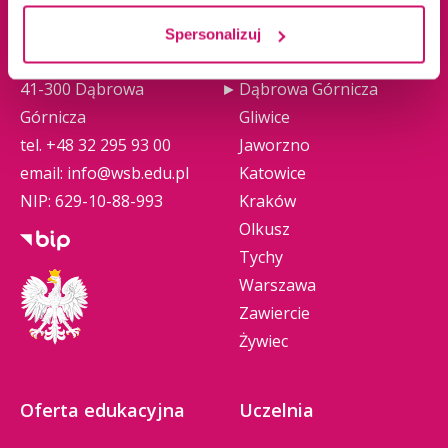
Spersonalizuj
ul. Cieplaka 1C
Cieszyn
41-300 Dąbrowa
Dąbrowa Górnicza
Górnicza
Gliwice
tel.
+48 32 295 93 00
Jaworzno
email:
info@wsb.edu.pl
Katowice
NIP: 629-10-88-993
Kraków
Olkusz
Tychy
Warszawa
Zawiercie
Żywiec
Oferta edukacyjna
Uczelnia