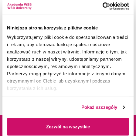
Organizing Committee of the Conference:
Niniejsza strona korzysta z plików cookie
Assoc. Prof. Katarzyna Szczepańska-Woszczyna,
Wykorzystujemy pliki cookie do spersonalizowania treści
PhD
i reklam, aby oferować funkcje społecznościowe i
analizować ruch w naszej witrynie. Informacje o tym, jak
Assoc. Prof. Marcin Lis, PhD
korzystasz z naszej witryny, udostępniamy partnerom
Joanna Dróżdż
społecznościowym, reklamowym i analitycznym.
Alicja Białogłowska
Partnerzy mogą połączyć te informacje z innymi danymi
Aurelia Ścibisz
otrzymanymi od Ciebie lub uzyskanymi podczas
korzystania z ich usług.
Pokaż szczegóły
Zezwól na wszystkie
Dane adresowe
Kampusy