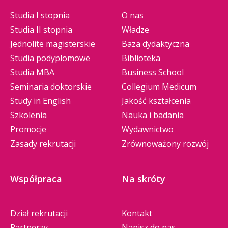
Studia I stopnia
O nas
Studia II stopnia
Władze
Jednolite magisterskie
Baza dydaktyczna
Studia podyplomowe
Biblioteka
Studia MBA
Business School
Seminaria doktorskie
Collegium Medicum
Study in English
Jakość kształcenia
Szkolenia
Nauka i badania
Promocje
Wydawnictwo
Zasady rekrutacji
Zrównoważony rozwój
Współpraca
Na skróty
Dział rekrutacji
Kontakt
Partnerzy
Napisz do nas