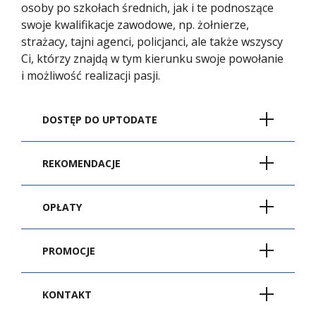
osoby po szkołach średnich, jak i te podnoszące
swoje kwalifikacje zawodowe, np. żołnierze,
strażacy, tajni agenci, policjanci, ale także wszyscy
Ci, którzy znajdą w tym kierunku swoje powołanie
i możliwość realizacji pasji.
DOSTĘP DO UPTODATE
REKOMENDACJE
Od 1 maja 2026 nasi studenci i studentki
Kierunek Ratownictwo Medyczne
OPŁATY
kierunków medycznych, kadra naukowa
realizowany w Collegium Medicum –
i dydaktyczna zyskali dostęp do
Wydział Medyczny Akademii WSB wyróżnia
UpToDate – jednego z najważniejszych
się profilem praktycznym, co zapewnia
PROMOCJE
Semestr 1
Semestr 
Ratownictwo medyczne
źródeł wiedzy medycznej na świecie.
naszym studentom wszechstronne i
Rata
Rata
- studia I stopnia
miesięczna
miesięcz
profesjonalne przygotowanie do
Rozpoczynając studia
I, II stopnia
KONTAKT
Narzędzie oparte na podejściu Evidence
przyszłego zawodu. Zatrudniamy wysoko
i
jednolite magisterskie
w Akademii WSB
Based Medicine, tworzone przez tysiące