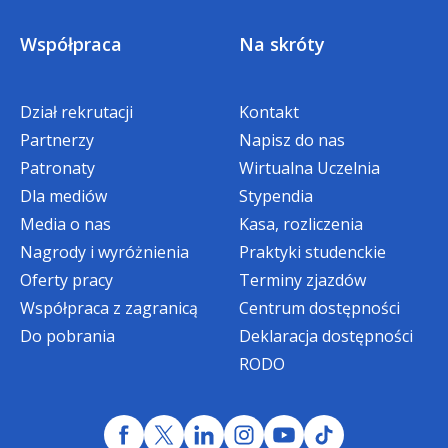
do 28 lutego w semestrze letnim.
Współpraca
Na skróty
*W przypadku gdy w danym semestrze
student korzysta z innej zniżki, bonifikata
Dział rekrutacji
Kontakt
nie obowiązuje.
Partnerzy
Napisz do nas
Patronaty
Wirtualna Uczelnia
PROMOCJE NA STUDIA
Dla mediów
Stypendia
PIERWSZEGO STOPNIA ORAZ
Media o nas
Kasa, rozliczenia
Nagrody i wyróżnienia
JEDNOLITE MAGISTERSKIE
Praktyki studenckie
mgr Ewa Domnik, Specjalista ds. Studiów
Podyplomowych i Rekrutacji
Oferty pracy
Terminy zjazdów
Współpraca z zagranicą
Centrum dostępności
tel.
32 295 93 12
Zniżka specjalna w wysokości dwóch rat
Do pobrania
Deklaracja dostępności
e-mail:
edomnik@wsb.edu.pl
czesnego
RODO
dla
Absolwentów Akademii WSB
,
rozpoczynających studia niestacjonarne
I stopnia
oraz
jednolite magisterskie