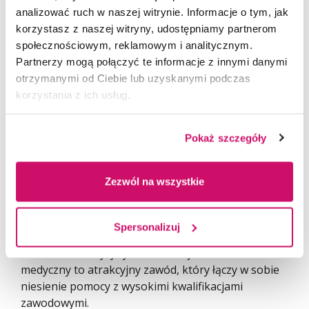
analizować ruch w naszej witrynie. Informacje o tym, jak
korzystasz z naszej witryny, udostępniamy partnerom
społecznościowym, reklamowym i analitycznym.
Partnerzy mogą połączyć te informacje z innymi danymi
otrzymanymi od Ciebie lub uzyskanymi podczas
korzystania z ich usług.
Ratownictwo medyczne w Polsce ma ugruntowaną
Pokaż szczegóły
pozycję wśród różnych dziedzin i specjalności
medycyny. Ustawa o Państwowym Ratownictwie
Zezwól na wszystkie
Medycznym z dnia 8 września 2006 roku (Dz. U.
2006 Nr 191 poz. 1410) zmieniła oblicze systemu
ratownictwa medycznego w Polsce oraz
Spersonalizuj
ukształtowała rolę ratownika medycznego
w zakresie medycyny ratunkowej. Ratownik
medyczny to atrakcyjny zawód, który łączy w sobie
niesienie pomocy z wysokimi kwalifikacjami
zawodowymi.