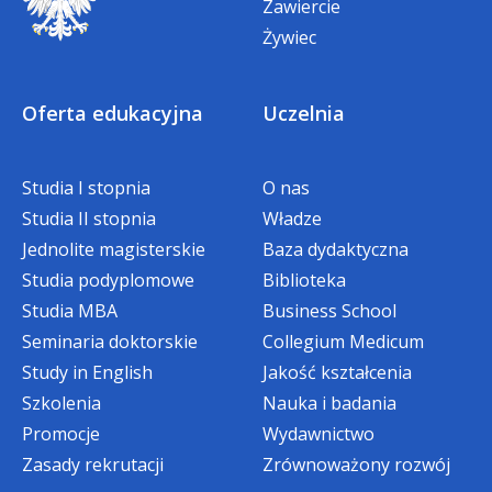
Zawiercie
mundurowych (Policja,
pacjenta. Nasi absolwenci są doskonale
Wojsko, Państwowa Straż
Żywiec
przygotowani do ratowania życia i zdrowia
mgr Justyna Borowik, Zastępca
Pożarna, Ochotnicza Straż
pacjentów.
Kierownika ds. informacji i rekrutacji
Pożarna, Straż
Miejska/Gminna, Straż
0 zł
do
Oferta edukacyjna
Uczelnia
Graniczna, Służba
tel.
32 295 93 12
400 zł
700 zł
więzienna, Służba Ochrony
e-mail:
jborowik@wsb.edu.pl
Państwa, Krajowa
Studia I stopnia
O nas
Administracja Skarbowa) –
Studia II stopnia
należy przedstawić
Władze
stosowny dokument.
Jednolite magisterskie
Baza dydaktyczna
Studia podyplomowe
Biblioteka
Studia MBA
Business School
Zniżka w wysokości 5% opłaty czesnego
Seminaria doktorskie
Collegium Medicum
przysługuje studentom, którzy
Study in English
Jakość kształcenia
dokonają wpłaty za cały semestr*
Szkolenia
Nauka i badania
w terminie:
Promocje
Wydawnictwo
Zasady rekrutacji
Zrównoważony rozwój
do 30 września w semestrze zimowym,