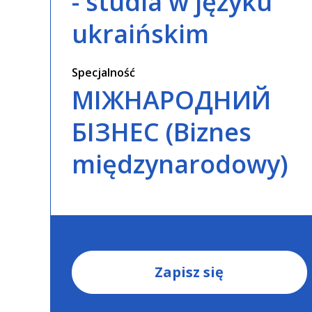
- studia w języku
ukraińskim
Specjalność
МІЖНАРОДНИЙ
БІЗНЕС (Biznes
międzynarodowy)
Zapisz się