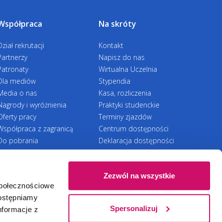
ne staże, w ramach programu Leonardo da
alają studentom, którzy studiują w trybie
nik@wsb.edu.pl
ynarodowym, praktyczną naukę języka oraz
ończeniem studiów.
ia i pracy w różnych krajach europejskich.
Współpraca
Na skróty
Dział rekrutacji
Kontakt
Partnerzy
Napisz do nas
Patronaty
Wirtualna Uczelnia
Dla mediów
Stypendia
ik, Koordynator ds. rekrutacji
Media o nas
Kasa, rozliczenia
Nagrody i wyróżnienia
Praktyki studenckie
3 12
Oferty pracy
Terminy zjazdów
na.slupik@wsb.edu.pl
Współpraca z zagranicą
Centrum dostępności
Do pobrania
Deklaracja dostępności
RODO
Zezwól na wszystkie
społecznościowe
Ⓒ 2026 Akademia WSB
WSB University
dostępniamy
Olszewska, Specjalista ds. rekrutacji
Spersonalizuj
nformacje z