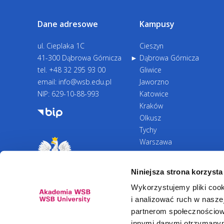
Dane adresowe
Kampusy
ul. Cieplaka 1C
Cieszyn
41-300 Dąbrowa Górnicza
Dąbrowa Górnicza
tel.
+48 32 295 93 00
Gliwice
email:
info@wsb.edu.pl
Jaworzno
NIP: 629-10-88-993
Katowice
Kraków
Olkusz
Tychy
Warszawa
Zawiercie
Żywiec
Niniejsza strona korzysta
Wykorzystujemy pliki cook
i analizować ruch w naszej
partnerom społecznościow
innymi danymi otrzymanymi