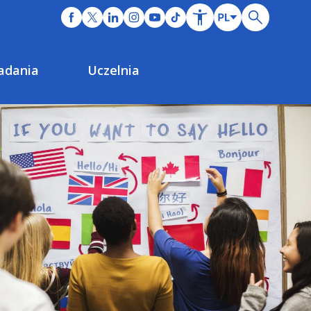
adania
Uczelnia