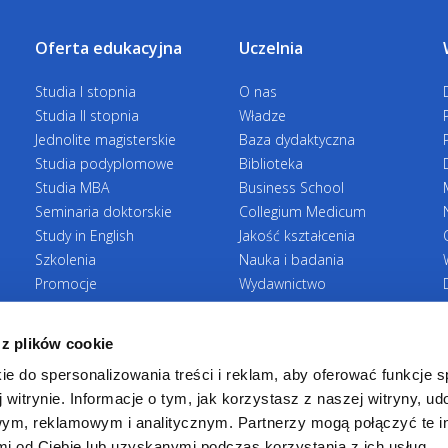
wynagrodzenie od pracodawcy. Trzymiesięcz
dodatkowe praktyki. Poza tym dni wolne pozw
e-mail:
edom
Vinci daje możliwość pracy w zespole międz
stacjonarnym podjąć pracę jeszcze przed sk
Oferta edukacyjna
umiejętność adaptowania się do warunków życ
Uczelnia
Studia I stopnia
O nas
Studia II stopnia
Władze
Jednolite magisterskie
Baza dydaktyczna
Studia podyplomowe
Biblioteka
Justyna Słup
Studia MBA
Business School
Seminaria doktorskie
Collegium Medicum
tel.
32 295 9
Study in English
Jakość kształcenia
e-mail:
justy
Szkolenia
Nauka i badania
Promocje
Wydawnictwo
Zasady rekrutacji
Zrównoważony rozwój
 z plików cookie
ie do spersonalizowania treści i reklam, aby oferować funkcje 
 witrynie. Informacje o tym, jak korzystasz z naszej witryny, u
mgr Martyna 
ym, reklamowym i analitycznym. Partnerzy mogą połączyć te i
 od Ciebie lub uzyskanymi podczas korzystania z ich usług.