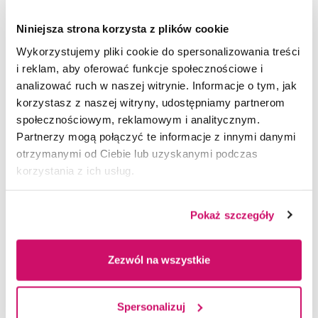
Niniejsza strona korzysta z plików cookie
Dofinansowanie studiów
z KFS
Wykorzystujemy pliki cookie do spersonalizowania treści
i reklam, aby oferować funkcje społecznościowe i
Dofinansowanie studiów
analizować ruch w naszej witrynie. Informacje o tym, jak
z BUR
korzystasz z naszej witryny, udostępniamy partnerom
społecznościowym, reklamowym i analitycznym.
Partnerzy mogą połączyć te informacje z innymi danymi
Wszystkie dostępne bonifikaty obowiązujące w Akademii
otrzymanymi od Ciebie lub uzyskanymi podczas
WSB są opisane
tutaj
.
korzystania z ich usług.
OFERTA SPECJALNA - SZKOLENIA Z MEDIACJI
Pokaż szczegóły
Dla wszystkich uczestników studiów
DLA KOGO SĄ TE STUDIA?
Zezwól na wszystkie
istnieje możliwość realizacji szkoleń:
Studia są skierowane do osób z wyższym
PROGRAM STUDIÓW
Mediacja w systemie odpowiedzialności
wykształceniem, w szczególności członków
Spersonalizuj