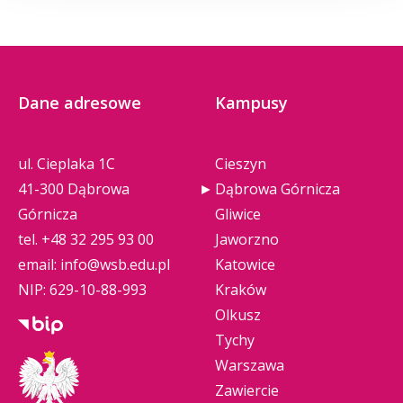
Dane adresowe
Kampusy
ul. Cieplaka 1C
Cieszyn
41-300 Dąbrowa
Dąbrowa Górnicza
Górnicza
Gliwice
tel.
+48 32 295 93 00
Jaworzno
email:
info@wsb.edu.pl
Katowice
NIP: 629-10-88-993
Kraków
Olkusz
Tychy
Warszawa
Zawiercie