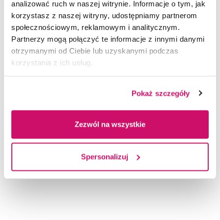
analizować ruch w naszej witrynie. Informacje o tym, jak
Klauzula RODO AWSB (829 KB)
korzystasz z naszej witryny, udostępniamy partnerom
829 kB
społecznościowym, reklamowym i analitycznym.
Partnerzy mogą połączyć te informacje z innymi danymi
POBIERZ DOCX
otrzymanymi od Ciebie lub uzyskanymi podczas
korzystania z ich usług.
Formularz danych osobowych (826 KB)
826 kB
Pokaż szczegóły
POBIERZ DOCX
Zezwól na wszystkie
Klauzula RODO Projektu (828 KB)
828 kB
Spersonalizuj
POBIERZ DOCX