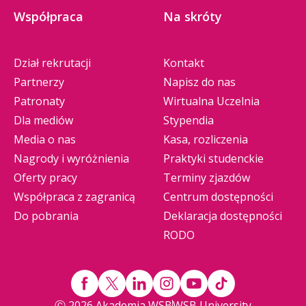
Współpraca
Na skróty
Dział rekrutacji
Kontakt
Partnerzy
Napisz do nas
Patronaty
Wirtualna Uczelnia
Dla mediów
Stypendia
Media o nas
Kasa, rozliczenia
Nagrody i wyróżnienia
Praktyki studenckie
Oferty pracy
Terminy zjazdów
Współpraca z zagranicą
Centrum dostępności
Do pobrania
Deklaracja dostępności
RODO
Ⓒ 2026 Akademia WSB
WSB University