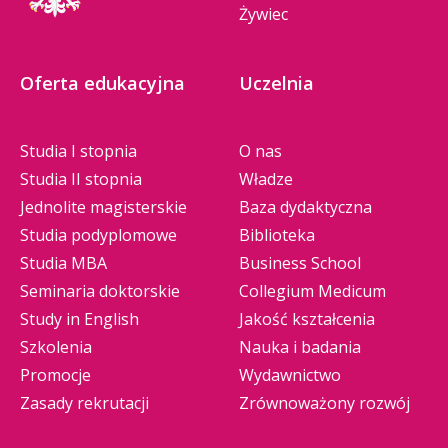
Żywiec
Oferta edukacyjna
Uczelnia
Studia I stopnia
O nas
Studia II stopnia
Władze
Jednolite magisterskie
Baza dydaktyczna
Studia podyplomowe
Biblioteka
Studia MBA
Business School
Seminaria doktorskie
Collegium Medicum
Study in English
Jakość kształcenia
Szkolenia
Nauka i badania
Promocje
Wydawnictwo
Zasady rekrutacji
Zrównoważony rozwój