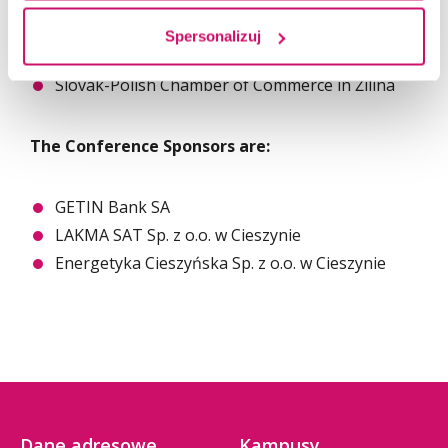
Czech-Polish Chamber of Commerce in Ostrava
Regional Chamber of Commerce in Katowice
Spersonalizuj
Euroregion Beskidy
Slovak-Polish Chamber of Commerce in Žilina
The Conference Sponsors are:
GETIN Bank SA
LAKMA SAT Sp. z o.o. w Cieszynie
Energetyka Cieszyńska Sp. z o.o. w Cieszynie
Dane adresowe
Kampusy