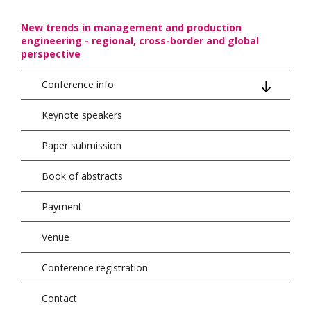
New trends in management and production
engineering - regional, cross-border and global
perspective
Conference info
Keynote speakers
Conference topics/Agenda
Paper submission
Conference calendar
Book of abstracts
Organizers
Payment
Conference scientific council
Venue
Organizing Committee
Conference registration
Contact