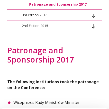
Patronage and Sponsorship 2017
3rd edition 2016
2nd Edition 2015
Conference Program 2016
Organisation Board 2016
Conference info 2015
Conference Topics 2016
Conference Program 2015
Patronage and
Sponsorship 2017
Conference Scientific Council 2016
Organizers 2015
Conference Scientific Council 2015
Organisation Board 2015
The following institutions took the patronage
on the Conference:
Patronage and Sponsorship 2015
Paper submission 2015
Wiceprezes Rady Ministrów Minister