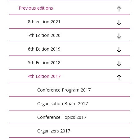
Previous editions
8th edition 2021
7th Edition 2020
Conference topics
6th Edition 2019
Keynote speakers 2021
Conference program
5th Edition 2018
Organizers
Keynote speakers
Conference program 2019
4th Edition 2017
Conference scientific council
Conference scientific council
Conference scientific council
Conference program 2018
Organizing Committee
Conference info
Organizing Committee
Keynote speakers 2018
Conference Program 2017
Conference topics
Organizers 2018
Organisation Board 2017
Organizers
Paper submission 2018
Conference Topics 2017
Organizing Committee
Organizers 2017