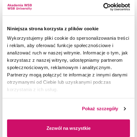
Gospodarki Janusz Piechociński
Jacek Falfus, Member of Parliament, Head of
Polish-Czech Parliamentary Group
Aleksandra Trybuś-Cieślar, Member of
Niniejsza strona korzysta z plików cookie
Parliament, Deputy Head of Polish-Slovak
Wykorzystujemy pliki cookie do spersonalizowania treści
Parliamentary Group
i reklam, aby oferować funkcje społecznościowe i
Provincial Governor of Silesia Region
analizować ruch w naszej witrynie. Informacje o tym, jak
The Polish Academy of Sciences
korzystasz z naszej witryny, udostępniamy partnerom
społecznościowym, reklamowym i analitycznym.
European Grouping for Territorial Cooperation
Partnerzy mogą połączyć te informacje z innymi danymi
TRITIA based in Cieszyn
otrzymanymi od Ciebie lub uzyskanymi podczas
Governor of the District of Cieszyn
korzystania z ich usług.
Mayor of Cieszyn
Cieszyn-Silesia Euroregion
Pokaż szczegóły
Stowarzyszenie Rozwoju i Współpracy
Regionalnej „Olza”
Beskidy Euroregion
Zezwól na wszystkie