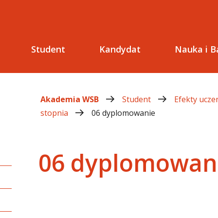
Student
Kandydat
Nauka i B
Akademia WSB
Student
Efekty uczen
stopnia
06 dyplomowanie
06 dyplomowan