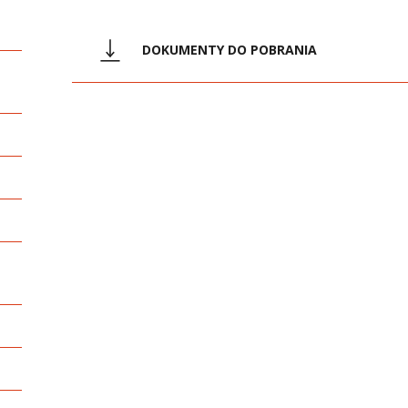
DOKUMENTY DO POBRANIA
doc
d1_seminarium_dyplomowe (78 KB)
doc
d2_technika_pracy_naukowej (101 KB)
doc
d3_edycja_tekstow_naukowych (90 KB)
doc
d4_tworzenie_ustnych_i_pisemnych_pre