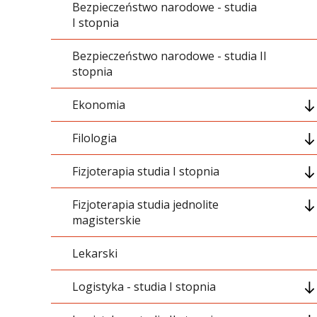
Bezpieczeństwo narodowe - studia
01_Ogólnouczelniane
I stopnia
02_Podstawowe
Bezpieczeństwo narodowe - studia II
stopnia
03_Kierunkowe
Ekonomia
05_Swobodny wybór
Filologia
Ogólnouczelniane
06_Dyplomowanie
Fizjoterapia studia I stopnia
Podstawowe
Grupa treści ogólnouczelnianych
07_Szkolenia i praktyki
Fizjoterapia studia jednolite
Kierunkowe
Grupa treści podstawowych
01_Ogólnouczelniane
magisterskie
Specjalizacyjny
Grupa treści kierunkowych
02_Podstawowe
Lekarski
01 Grupa treści ogólnouczelnianych
Przedmioty swobodnego wyboru
Moduł specjalizacyjny
03_Kierunkowe
Logistyka - studia I stopnia
02 Podstawowe nauki medyczne
Dyplomowanie
Przedmioty swobodnego wyboru
04_Dyplomowanie