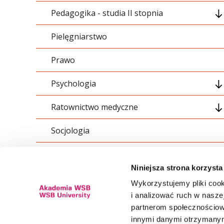
Pedagogika - studia II stopnia
Pielęgniarstwo
01_ogólnouczelniane
Prawo
02_podstawowe
Psychologia
03_kierunkowe
Ratownictwo medyczne
04_specjalnościowe
Ogólnouczelniane
Socjologia
05_swobodny wybór
Podstawowe
01 Treści ogólnouczelniane
Stosunki międzynarodowe
06_dyplomowanie
Kierunkowe
02 Treści podstawowe
Niniejsza strona korzysta
Transport - studia I stopnia
07_szkolenia i praktyki
Dyplomowanie
03 Moduł dydaktyczny
Wykorzystujemy pliki cook
i analizować ruch w naszej
Transport - studia II stopnia
Praktyczne
04 Moduł prawno-organizacyjny
partnerom społecznościow
innymi danymi otrzymanymi