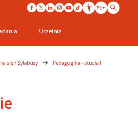
adania
Uczelnia
ia się / Sylabusy
Pedagogika - studia I
ie