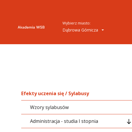
Wybierz miasto:
Dąbrowa Górnicza
Efekty uczenia się / Sylabusy
Wzory sylabusów
Administracja - studia I stopnia