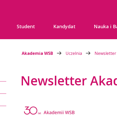
Student
Kandydat
Nauka i B
Akademia WSB
Uczelnia
Newslette
Newsletter Aka