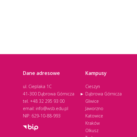
Newsletter nr 03/2025
Newsletter nr 04/2024
Newsletter nr 05/2023
Newsletter nr 02/2025
Newsletter nr 03/2024
Newsletter nr 04/2023
Newsletter nr 01/2025
Newsletter nr 02/2024
Newsletter nr 03/2023
Newsletter nr 01/2024
Newsletter nr 02/2023
Dane adresowe
Kampusy
ul. Cieplaka 1C
Cieszyn
41-300 Dąbrowa Górnicza
Dąbrowa Górnicza
tel.
+48 32 295 93 00
Gliwice
email:
info@wsb.edu.pl
Jaworzno
NIP: 629-10-88-993
Katowice
Kraków
Olkusz