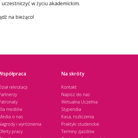
 uczestniczyć w życiu akademickim.
ądź na bieżąco!
Współpraca
Na skróty
Dział rekrutacji
Kontakt
Partnerzy
Napisz do nas
Patronaty
Wirtualna Uczelnia
Dla mediów
Stypendia
Media o nas
Kasa, rozliczenia
Nagrody i wyróżnienia
Praktyki studenckie
Oferty pracy
Terminy zjazdów