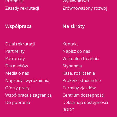
Promocje
Wydawnictwo
Zasady rekrutacji
Zrównoważony rozwój
Współpraca
Na skróty
Dział rekrutacji
Kontakt
Partnerzy
Napisz do nas
Patronaty
Wirtualna Uczelnia
Dla mediów
Stypendia
Media o nas
Kasa, rozliczenia
Nagrody i wyróżnienia
Praktyki studenckie
Oferty pracy
Terminy zjazdów
Współpraca z zagranicą
Centrum dostępności
Do pobrania
Deklaracja dostępności
RODO