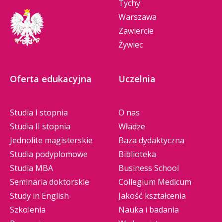
Tychy
Warszawa
Zawiercie
Żywiec
Oferta edukacyjna
Uczelnia
Studia I stopnia
O nas
Studia II stopnia
Władze
Jednolite magisterskie
Baza dydaktyczna
Studia podyplomowe
Biblioteka
Studia MBA
Business School
Seminaria doktorskie
Collegium Medicum
Study in English
Jakość kształcenia
Szkolenia
Nauka i badania