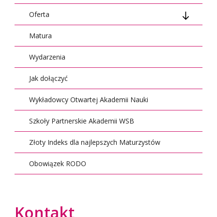
Oferta
Matura
Nauki medyczne
Wydarzenia
Psychologia
Jak dołączyć
Języki obce
Wykładowcy Otwartej Akademii Nauki
Prawo i administracja
Szkoły Partnerskie Akademii WSB
Bezpieczeństwo i nowe technologie
Złoty Indeks dla najlepszych Maturzystów
Zarządzanie
Obowiązek RODO
Nauki społeczne i humanistyczne
Kontakt