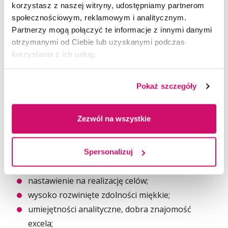
Zespołu Makarun, zgłoś do nas swoją kandydaturę.
korzystasz z naszej witryny, udostępniamy partnerom
Praca na pełny etat, godziny pracy do ustalenia
społecznościowym, reklamowym i analitycznym.
(brak nocek i możliwość stałych godzin pracy).
Partnerzy mogą połączyć te informacje z innymi danymi
Rozpoczęcie współpracy od zaraz.
otrzymanymi od Ciebie lub uzyskanymi podczas
korzystania z ich usług.
Wymagania:
Pokaż szczegóły
doświadczenie na stanowisku kierownika
zmiany bądź zbliżonym stanowisku,
Zezwól na wszystkie
posiadanie badań sanitarno-
epidemiologicznych;
uczciwość, pozytywna energia, dynamika
Spersonalizuj
w działaniu;
nastawienie na realizację celów;
wysoko rozwinięte zdolności miękkie;
umiejętności analityczne, dobra znajomość
excela;