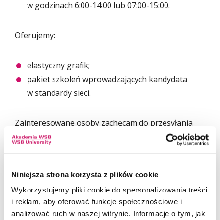
w godzinach 6:00-14:00 lub 07:00-15:00.
Oferujemy:
elastyczny grafik;
pakiet szkoleń wprowadzających kandydata
w standardy sieci.
Zainteresowane osoby zachęcam do przesyłania
swojego CV pod adres
mailowy wsparcie@makarun.pl
Prosimy
o załączenie w CV klauzuli dot. możliwości
przetwarzania danych osobowych.
Niniejsza strona korzysta z plików cookie
Wykorzystujemy pliki cookie do spersonalizowania treści
Kierownik lokalu gastronomicznego
i reklam, aby oferować funkcje społecznościowe i
Jeśli szukasz rozwojowej pracy i chcesz dołączyć do
analizować ruch w naszej witrynie. Informacje o tym, jak