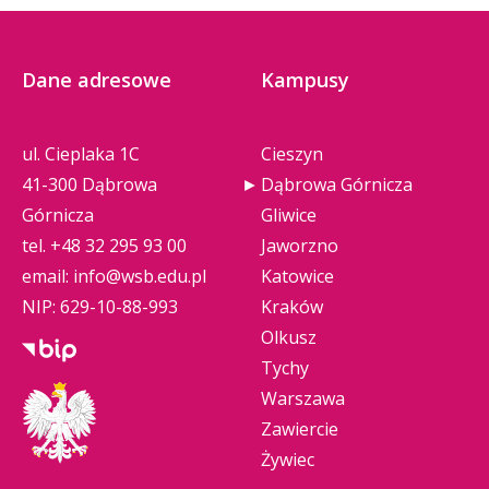
Dane adresowe
Kampusy
ul. Cieplaka 1C
Cieszyn
41-300 Dąbrowa
Dąbrowa Górnicza
Górnicza
Gliwice
tel.
+48 32 295 93 00
Jaworzno
email:
info@wsb.edu.pl
Katowice
NIP: 629-10-88-993
Kraków
Olkusz
Tychy
Warszawa
Zawiercie
Żywiec