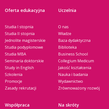
Oferta edukacyjna
Uczelnia
Studia I stopnia
O nas
Studia II stopnia
Władze
Jednolite magisterskie
Baza dydaktyczna
Studia podyplomowe
Biblioteka
Studia MBA
Business School
Seminaria doktorskie
Collegium Medicum
Study in English
Jakość kształcenia
Szkolenia
Nauka i badania
Promocje
Wydawnictwo
Zasady rekrutacji
Zrównoważony rozwój
Współpraca
Na skróty