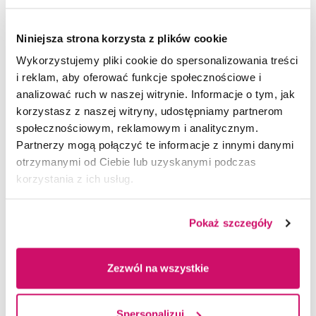
Niniejsza strona korzysta z plików cookie
Wykorzystujemy pliki cookie do spersonalizowania treści
i reklam, aby oferować funkcje społecznościowe i
analizować ruch w naszej witrynie. Informacje o tym, jak
korzystasz z naszej witryny, udostępniamy partnerom
społecznościowym, reklamowym i analitycznym.
Partnerzy mogą połączyć te informacje z innymi danymi
otrzymanymi od Ciebie lub uzyskanymi podczas
korzystania z ich usług.
Pokaż szczegóły
Ochotnicze Hufce Pracy
to państwowa jednostka
budżetowa nadzorowana przez ministra
Zezwól na wszystkie
właściwego ds. pracy. OHP są instytucją rynku pracy
realizującą zadania określone w ustawie
o instytucjach rynku pracy i promocji zatrudnienia,
Spersonalizuj