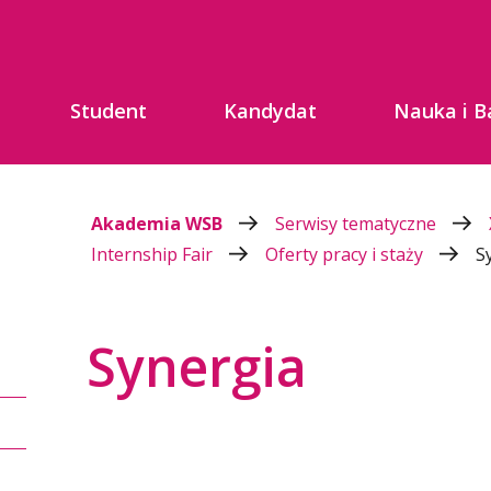
Student
Kandydat
Nauka i B
Akademia WSB
Serwisy tematyczne
Internship Fair
Oferty pracy i staży
S
Synergia