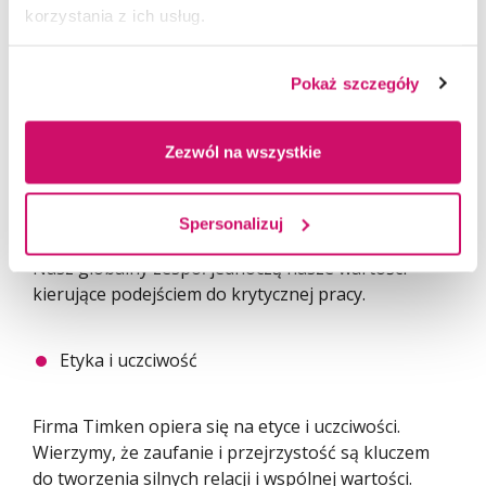
transport i umożliwiać bezpieczną produkcję
korzystania z ich usług.
żywności.
Pokaż szczegóły
Od ponad 120 lat stosujemy nasze innowacyjne
rozwiązania problemów w najtrudniejszych
aplikacjach na całym świecie. Rozszerzamy to samo
Zezwól na wszystkie
krytyczne myślenie i przywództwo na postrzeganie
naszej odpowiedzialność jako globalnego
obywatela korporacyjnego.
Spersonalizuj
Nasz globalny zespół jednoczą nasze wartości
kierujące podejściem do krytycznej pracy.
Etyka i uczciwość
Firma Timken opiera się na etyce i uczciwości.
Wierzymy, że zaufanie i przejrzystość są kluczem
do tworzenia silnych relacji i wspólnej wartości.