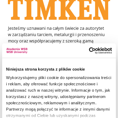
Jesteśmy uznawani na całym świecie za autorytet
w zarządzaniu tarciem, metalurgii i przenoszeniu
mocy oraz współpracujemy z szeroką gamą
globalnych klientów. Nasza głęboka wiedza
branżowa i rozległe doświadczenie na rynkach i w
różnych lokalizacjach geograficznych pokazuje, jak
sprawnie wprowadzamy innowacje i rozwiązujemy
Niniejsza strona korzysta z plików cookie
problemy w nawet najtrudniejszych światowych
Wykorzystujemy pliki cookie do spersonalizowania treści
zastosowaniach.
i reklam, aby oferować funkcje społecznościowe i
Nasza praca jest integralną częścią utrzymywania
analizować ruch w naszej witrynie. Informacje o tym, jak
globalnego przemysłu w ruchu. Dzięki naszemu
korzystasz z naszej witryny, udostępniamy partnerom
rosnącemu portfolio produktów i usług rozwijamy
społecznościowym, reklamowym i analitycznym.
branże, pomagając zasilać technologie
Partnerzy mogą połączyć te informacje z innymi danymi
odnawialnych źródeł energii, skutecznie rozwijać
otrzymanymi od Ciebie lub uzyskanymi podczas