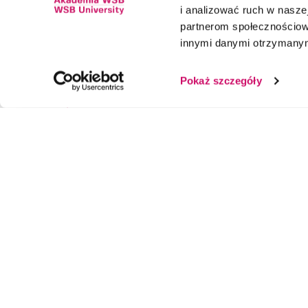
Kierunek
i analizować ruch w naszej
partnerom społecznościow
innymi danymi otrzymanymi
Pokaż szczegóły
Wiadomość