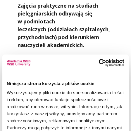
Zajęcia praktyczne na studiach
pielęgniarskich odbywają się
w podmiotach
leczniczych
(oddziałach szpitalnych,
przychodniach) pod kierunkiem
nauczycieli akademickich.
Kształcenie praktyczne obejmuje również
kształtowanie właściwej postawy
zawodowej: poczucia odpowiedzialności za
Niniejsza strona korzysta z plików cookie
drugiego człowieka, empatii, sumienności
Wykorzystujemy pliki cookie do spersonalizowania treści
oraz właściwej współpracy w zespole
i reklam, aby oferować funkcje społecznościowe i
interdyscyplinarnym. Studenci, realizując
analizować ruch w naszej witrynie. Informacje o tym, jak
kształcenie praktyczne, mają możliwość
korzystasz z naszej witryny, udostępniamy partnerom
w tym samym czasie zdobywać wiedzę,
społecznościowym, reklamowym i analitycznym.
uczestnicząc w wykładach wirtualnych,
Partnerzy mogą połączyć te informacje z innymi danymi
które prezentowane są na platformie e-