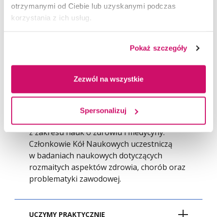
otrzymanymi od Ciebie lub uzyskanymi podczas
learningowej.
korzystania z ich usług.
Uczelnia współpracuje z Hospicjum,
w którym studenci mogą działać
Pokaż szczegóły
charytatywnie, wspierając i pomagając
osobom przebywającym w hospicjum
oraz ich rodzinom.
Zezwól na wszystkie
W Akademii WSB działają także Studenckie
Koła Naukowe, których celem jest
Spersonalizuj
organizacja prelekcji, pokazów i szkoleń
z zakresu nauk o zdrowiu i medycyny.
Członkowie Kół Naukowych uczestniczą
w badaniach naukowych dotyczących
rozmaitych aspektów zdrowia, chorób oraz
problematyki zawodowej.
UCZYMY PRAKTYCZNIE