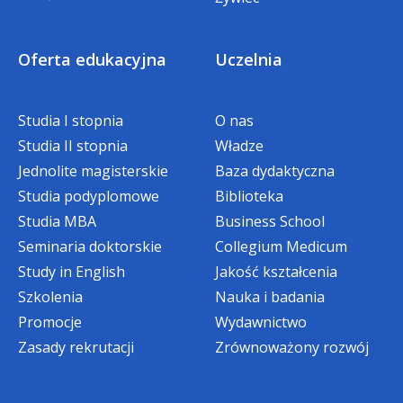
*W przypadku gdy w danym semestrze
student korzysta z innej zniżki, bonifikata
nie obowiązuje.
Oferta edukacyjna
Uczelnia
PROMOCJE NA STUDIA
Studia I stopnia
O nas
PIERWSZEGO STOPNIA ORAZ
Studia II stopnia
Władze
JEDNOLITE MAGISTERSKIE
mgr Ewa Domnik, Specjalista ds. Studiów
Jednolite magisterskie
Baza dydaktyczna
Podyplomowych i Rekrutacji
Studia podyplomowe
Biblioteka
Studia MBA
Business School
tel.
32 295 93 12
Zniżka specjalna w wysokości dwóch rat
Seminaria doktorskie
Collegium Medicum
e-mail:
edomnik@wsb.edu.pl
czesnego
Study in English
Jakość kształcenia
Szkolenia
Nauka i badania
dla
Absolwentów Akademii WSB
,
rozpoczynających studia niestacjonarne
Promocje
Wydawnictwo
I stopnia
oraz
jednolite magisterskie
Zasady rekrutacji
Zrównoważony rozwój
(bonifikata rozliczana w ramach IV i V raty
czesnego w semestrze I)