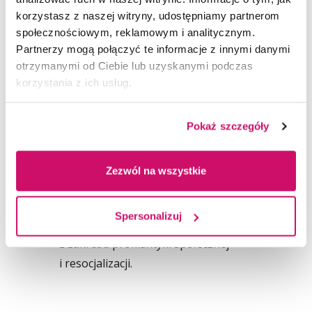
działających na rzecz osób wykluczonych
korzystasz z naszej witryny, udostępniamy partnerom
społecznie,
społecznościowym, reklamowym i analitycznym.
placówkach wsparcia dziennego,
Partnerzy mogą połączyć te informacje z innymi danymi
otrzymanymi od Ciebie lub uzyskanymi podczas
instytucjach pieczy zastępczej,
korzystania z ich usług.
ośrodkach adopcyjnych,
kuratorskich ośrodkach pracy
z młodzieżą,
Pokaż szczegóły
poradniach specjalistycznych, centrach
readaptacji społecznej i fundacjach
Zezwól na wszystkie
resocjalizacyjnych,
administracji samorządowej
Spersonalizuj
i oświatowej realizującej zadania
z zakresu profilaktyki społecznej
i resocjalizacji.