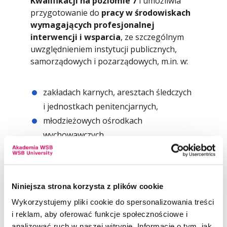
Kwalifikacji na poziomie 7
i umożliwia
przygotowanie do
pracy w środowiskach
wymagających profesjonalnej
interwencji i wsparcia
, ze szczególnym
uwzględnieniem instytucji publicznych,
samorządowych i pozarządowych, m.in. w:
zakładach karnych, aresztach śledczych
i jednostkach penitencjarnych,
młodzieżowych ośrodkach
wychowawczych,
placówkach interwencji kryzysowej,
środowiskowych domach samopomocy,
ośrodkach pomocy społecznej,
Niniejsza strona korzysta z plików cookie
instytucjach wspierających osoby
Wykorzystujemy pliki cookie do spersonalizowania treści
uzależnione i ich rodziny,
i reklam, aby oferować funkcje społecznościowe i
organizacjach pozarządowych
analizować ruch w naszej witrynie. Informacje o tym, jak