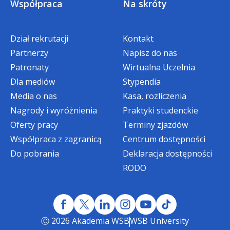
Współpraca
Na skróty
Promocja ograniczona czasowo:
Dział rekrutacji
Kontakt
zniżka 200 zł
- dla osób, które
Partnerzy
Napisz do nas
zarejestrują się on-line i złożą komplet
Patronaty
Wirtualna Uczelnia
dokumentów do dnia
31 sierpnia 2026
Dla mediów
Stypendia
r.
Media o nas
Kasa, rozliczenia
Nagrody i wyróżnienia
Praktyki studenckie
PROMOCJE NA STUDIA
Oferty pracy
Terminy zjazdów
MAGISTERSKIE
Współpraca z zagranicą
Centrum dostępności
Do pobrania
Deklaracja dostępności
RODO
Zniżka specjalna dotycząca
semestru I - dla kandydatów
rozpoczynających
Justyna Słupik, Koordynator ds. rekrutacji
studia magisterskie II stopnia
Ⓒ 2026 Akademia WSB
WSB University
na kierunkach
tel.
32 295 93 12