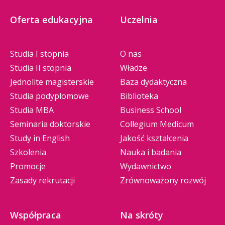
Oferta edukacyjna
Uczelnia
Studia I stopnia
O nas
Studia II stopnia
Władze
Jednolite magisterskie
Baza dydaktyczna
Studia podyplomowe
Biblioteka
Studia MBA
Business School
Seminaria doktorskie
Collegium Medicum
Study in English
Jakość kształcenia
Szkolenia
Nauka i badania
Promocje
Wydawnictwo
Zasady rekrutacji
Zrównoważony rozwój
Współpraca
Na skróty