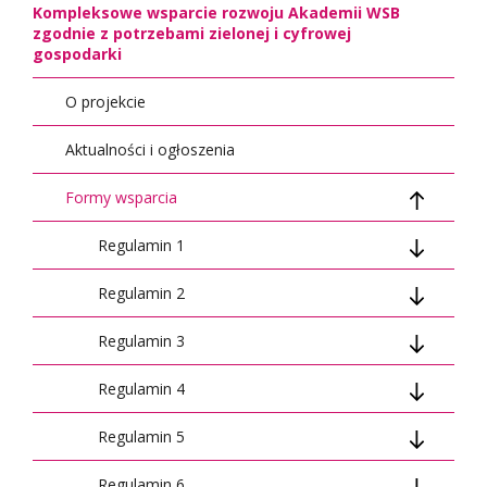
Kompleksowe wsparcie rozwoju Akademii WSB
zgodnie z potrzebami zielonej i cyfrowej
gospodarki
O projekcie
Aktualności i ogłoszenia
Formy wsparcia
Regulamin 1
Regulamin 2
Mentorzy
Regulamin 3
Dokumenty do wypełnienia online
Dokumenty do wypełnienia online
Regulamin 4
Dokumenty do druku
Dokumenty do druku
Dokumenty do wypełnienia online
Regulamin 5
Dokumenty do druku
Dokumenty do wypełnienia online
Regulamin 6
Proofreading
Dokumenty do druku
Dokumenty do wypełnienia online