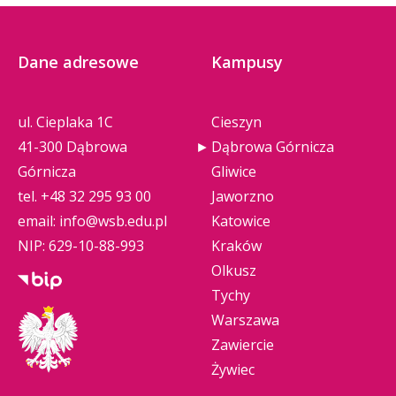
Dane adresowe
Kampusy
ul. Cieplaka 1C
Cieszyn
41-300 Dąbrowa
Dąbrowa Górnicza
Górnicza
Gliwice
tel.
+48 32 295 93 00
Jaworzno
email:
info@wsb.edu.pl
Katowice
NIP: 629-10-88-993
Kraków
Olkusz
Tychy
Warszawa
Zawiercie
Żywiec