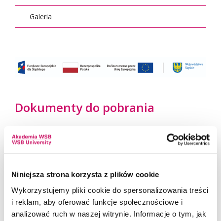
Galeria
Dokumenty do pobrania
Deklaracja (831 KB)
831 kB
Niniejsza strona korzysta z plików cookie
POBIERZ DOCX
Wykorzystujemy pliki cookie do spersonalizowania treści
i reklam, aby oferować funkcje społecznościowe i
Klauzula RODO AWSB (829 KB)
analizować ruch w naszej witrynie. Informacje o tym, jak