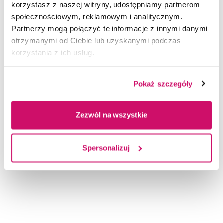
829 kB
korzystasz z naszej witryny, udostępniamy partnerom
społecznościowym, reklamowym i analitycznym.
POBIERZ DOCX
Partnerzy mogą połączyć te informacje z innymi danymi
otrzymanymi od Ciebie lub uzyskanymi podczas
korzystania z ich usług.
Formularz danych osobowych (825 KB)
825 kB
Pokaż szczegóły
POBIERZ DOCX
Zezwól na wszystkie
Klauzula RODO Projektu (827 KB)
827 kB
Spersonalizuj
POBIERZ DOCX