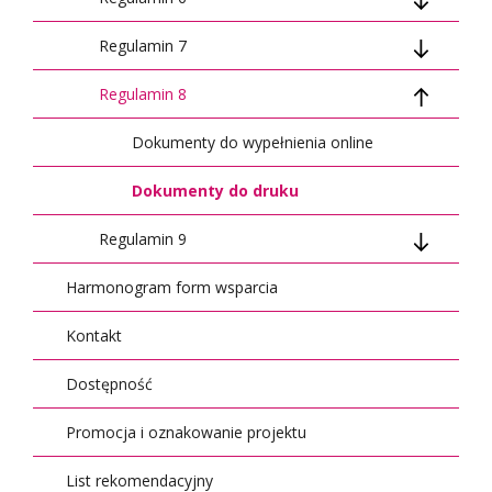
Regulamin 7
Badania
Badania
Dokumenty do druku
Dokumenty do wypełnienia online
Regulamin 8
Konferencje
Konferencje
Dokumenty do druku
Dokumenty do wypełnienia online
Publikacje
Publikacje
Dokumenty do druku
Dokumenty do wypełnienia online
Proofreading
Dokumenty do druku
Regulamin 9
Harmonogram form wsparcia
Dokumenty do wypełnienia online
Kontakt
Dokumenty do druku
Dostępność
Promocja i oznakowanie projektu
List rekomendacyjny