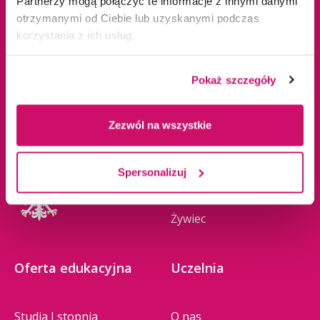
Partnerzy mogą połączyć te informacje z innymi danymi
ul. Cieplaka 1C
Cieszyn
otrzymanymi od Ciebie lub uzyskanymi podczas
korzystania z ich usług.
41-300 Dąbrowa
Dąbrowa Górnicza
Górnicza
Gliwice
tel.
+48 32 295 93 00
Jaworzno
Pokaż szczegóły
email:
info@wsb.edu.pl
Katowice
NIP: 629-10-88-993
Kraków
Zezwól na wszystkie
Olkusz
Tychy
Spersonalizuj
Warszawa
Zawiercie
Żywiec
Oferta edukacyjna
Uczelnia
Studia I stopnia
O nas