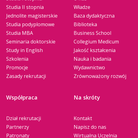
Studia II stopnia
Władze
Jednolite magisterskie
Baza dydaktyczna
Studia podyplomowe
Biblioteka
Studia MBA
Business School
Seminaria doktorskie
Collegium Medicum
Study in English
Jakość kształcenia
Szkolenia
Nauka i badania
Promocje
Wydawnictwo
Zasady rekrutacji
Zrównoważony rozwój
Współpraca
Na skróty
Dział rekrutacji
Kontakt
Partnerzy
Napisz do nas
Patronaty
Wirtualna Uczelnia