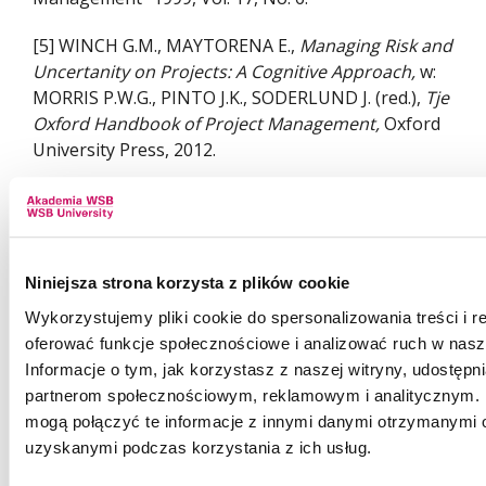
[5] WINCH G.M., MAYTORENA E.,
Managing Risk and
Uncertanity on Projects: A Cognitive Approach,
w:
MORRIS P.W.G., PINTO J.K., SODERLUND J. (red.),
Tje
Oxford Handbook of Project Management,
Oxford
University Press, 2012.
[6]
Rachunki kwartalne Produktu Krajowego Brutto
- zasady
metodologiczne,
http://www.stat.gov.pl/gus/5840_884
data dostępu 15.07.2013 r.
Niniejsza strona korzysta z plików cookie
Wykorzystujemy pliki cookie do spersonalizowania treści i r
STRUKTURA:
oferować funkcje społecznościowe i analizować ruch w nasze
Informacje o tym, jak korzystasz z naszej witryny, udostęp
Imię i nazwisko Autora i Współautora (jeśli
partnerom społecznościowym, reklamowym i analitycznym. 
występuje), jego (ich) stopnie naukowe
mogą połączyć te informacje z innymi danymi otrzymanymi o
uzyskanymi podczas korzystania z ich usług.
Afiliacja do jednostki