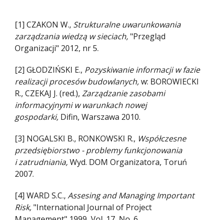
[1] CZAKON W.,
Strukturalne uwarunkowania
zarządzania wiedzą w sieciach,
"Przegląd
Organizacji" 2012, nr 5.
[2] GŁODZIŃSKI E.,
Pozyskiwanie informacji w fazie
realizacji procesów budowlanych,
w: BOROWIECKI
R., CZEKAJ J. (red.),
Zarządzanie zasobami
informacyjnymi w warunkach nowej
gospodarki,
Difin, Warszawa 2010.
[3] NOGALSKI B., RONKOWSKI R.,
Współczesne
przedsiębiorstwo - problemy funkcjonowania
i zatrudniania,
Wyd. DOM Organizatora, Toruń
2007.
[4] WARD S.C.,
Assesing and Managing Important
Risk,
"International Journal of Project
Management" 1999, Vol. 17, No. 6.