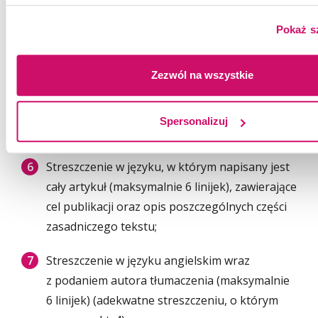
Adres kontaktowy (adres, nr telefonu, adres e-
Pokaż s
mail)
Zezwól na wszystkie
Tytuł tekstu w języku, w którym napisany jest
cały artykuł
Spersonalizuj
Tytuł tekstu w języku angielskim
Streszczenie w języku, w którym napisany jest
cały artykuł (maksymalnie 6 linijek), zawierające
cel publikacji oraz opis poszczególnych części
zasadniczego tekstu;
Streszczenie w języku angielskim wraz
z podaniem autora tłumaczenia (maksymalnie
6 linijek) (adekwatne streszczeniu, o którym