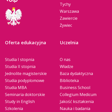
Tychy
Warszawa
Zawiercie
Żywiec
Oferta edukacyjna
Uczelnia
Studia I stopnia
O nas
Studia II stopnia
Władze
Jednolite magisterskie
Baza dydaktyczna
Studia podyplomowe
Biblioteka
Studia MBA
Business School
Seminaria doktorskie
Collegium Medicum
Study in English
Jakość kształcenia
Szkolenia
Nauka i badania