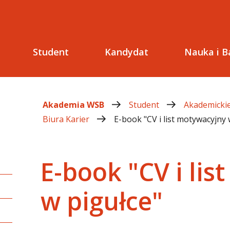
Student
Kandydat
Nauka i B
Akademia WSB
Student
Akademickie
Biura Karier
E-book "CV i list motywacyjny 
E-book "CV i li
w pigułce"