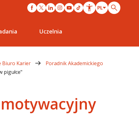
adania
Uczelnia
 Biuro Karier
Poradnik Akademickiego
w pigułce"
st motywacyjny