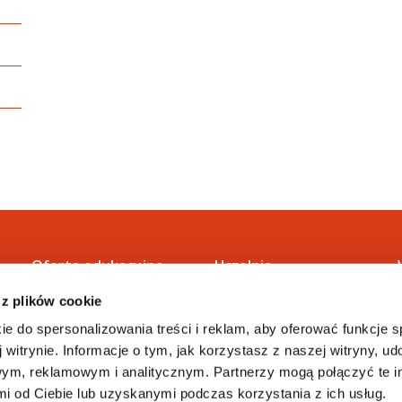
Oferta edukacyjna
Uczelnia
 z plików cookie
Studia I stopnia
O nas
Studia II stopnia
Władze
ie do spersonalizowania treści i reklam, aby oferować funkcje 
Jednolite magisterskie
Baza dydaktyczna
 witrynie. Informacje o tym, jak korzystasz z naszej witryny, u
Studia podyplomowe
Biblioteka
ym, reklamowym i analitycznym. Partnerzy mogą połączyć te i
Studia MBA
Business School
 od Ciebie lub uzyskanymi podczas korzystania z ich usług.