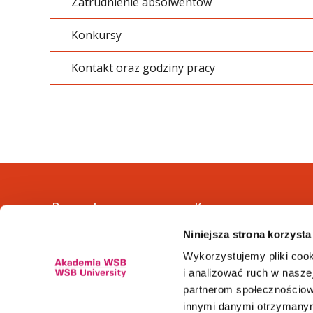
Zatrudnienie absolwentów
Zarządzanie
Konkursy
Kontakt oraz godziny pracy
Dane adresowe
Kampusy
Niniejsza strona korzysta
ul. Cieplaka 1C
Cieszyn
41-300 Dąbrowa Górnicza
Dąbrowa Górnicza
Wykorzystujemy pliki cook
tel.
+48 32 295 93 00
Gliwice
i analizować ruch w naszej
email:
info@wsb.edu.pl
Jaworzno
partnerom społecznościow
NIP: 629-10-88-993
Katowice
innymi danymi otrzymanymi