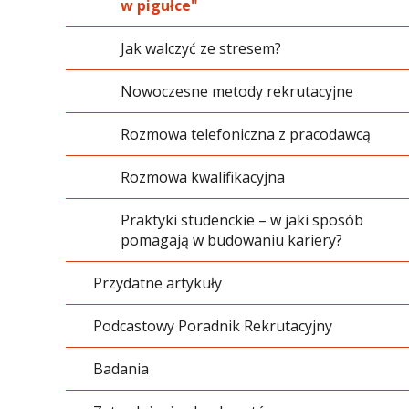
Przedsiębiorczości
w pigułce"
XIII Targi Pracy i Praktyk Studenckich -
Informatyka
Job and Internship Fair
Jak walczyć ze stresem?
Kosmetologia
Nowoczesne metody rekrutacyjne
Logistyka
Rozmowa telefoniczna z pracodawcą
Pedagogika
Rozmowa kwalifikacyjna
Pielęgniarstwo
Praktyki studenckie – w jaki sposób
pomagają w budowaniu kariery?
Prawo
Przydatne artykuły
Psychologia
Podcastowy Poradnik Rekrutacyjny
Ratownictwo medyczne
Badania
Transport