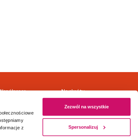
Współpraca
Na skróty
Dział rekrutacji
Kontakt
Zezwól na wszystkie
Partnerzy
Napisz do nas
społecznościowe
Patronaty
Wirtualna Uczelnia
dostępniamy
Dla mediów
Stypendia
Spersonalizuj
nformacje z
Media o nas
Kasa, rozliczenia