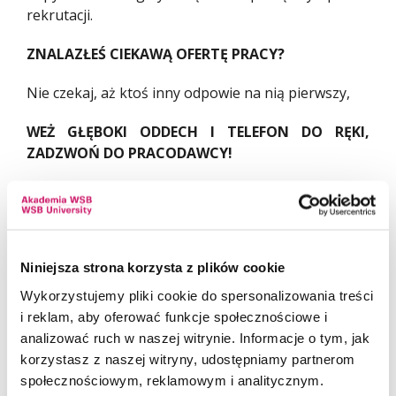
rekrutacji.
ZNALAZŁEŚ CIEKAWĄ OFERTĘ PRACY?
Nie czekaj, aż ktoś inny odpowie na nią pierwszy,
WEŻ GŁĘBOKI ODDECH I TELEFON DO RĘKI,
ZADZWOŃ DO PRACODAWCY!
Dzwoniąc do pracodawcy możesz się dowiedzieć,
czy znaleziona oferta pracy jest wciąż aktualna,
dopytać o szczegóły związane z pracą czy sposób
rekrutacji. Pamiętaj jednak, że głównym celem
Niniejsza strona korzysta z plików cookie
rozmowy przez telefon jest umówienie się
Wykorzystujemy pliki cookie do spersonalizowania treści
na rozmowę w sprawie pracy, „face to face” (twarzą
i reklam, aby oferować funkcje społecznościowe i
w twarz), podczas której będziesz mógł
analizować ruch w naszej witrynie. Informacje o tym, jak
zaprezentować siebie.
korzystasz z naszej witryny, udostępniamy partnerom
ZANIM ZATELEFONUJESZ DO PRACODAWCY:
społecznościowym, reklamowym i analitycznym.