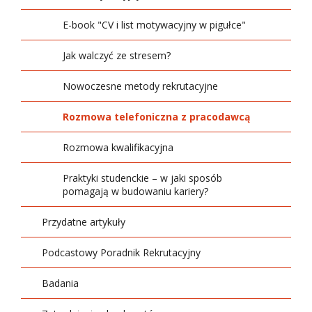
XIV Targi Pracy i Praktyk Studenckich - Job
XIV edycja Światowego Tygodnia
and Internship Fair
Fizjoterapia
E-book "CV i list motywacyjny w pigułce"
Przedsiębiorczości
XIII Targi Pracy i Praktyk Studenckich - Job
Informatyka
Jak walczyć ze stresem?
and Internship Fair
Kosmetologia
Nowoczesne metody rekrutacyjne
Logistyka
Rozmowa telefoniczna z pracodawcą
Pedagogika
Rozmowa kwalifikacyjna
Pielęgniarstwo
Praktyki studenckie – w jaki sposób
pomagają w budowaniu kariery?
Prawo
Przydatne artykuły
Psychologia
Podcastowy Poradnik Rekrutacyjny
Ratownictwo medyczne
Badania
Transport