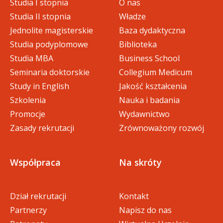
Studia I stopnia
O nas
Studia II stopnia
Władze
Jednolite magisterskie
Baza dydaktyczna
Studia podyplomowe
Biblioteka
Studia MBA
Business School
Seminaria doktorskie
Collegium Medicum
Study in English
Jakość kształcenia
Szkolenia
Nauka i badania
Promocje
Wydawnictwo
Zasady rekrutacji
Zrównoważony rozwój
Współpraca
Na skróty
Dział rekrutacji
Kontakt
Partnerzy
Napisz do nas