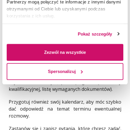
Partnerzy mogą połączyć te informacje z innymi danymi
Wynotuj z ogłoszenia:
otrzymanymi od Ciebie lub uzyskanymi podczas
korzystania z ich usług.
Nazwę stanowiska, którym jesteś
zainteresowany
Pokaż szczegóły
Nazwę firmy
Nazwisko i stanowisko osoby do kontaktu
Zezwól na wszystkie
Wymagane kwalifikacje
Spersonalizuj
Przygotuj długopis i kartkę, na której zanotujesz
uzyskane informacje (np. datę i godzinę rozmowy
kwalifikacyjnej, listę wymaganych dokumentów).
Przygotuj również swój kalendarz, aby móc szybko
dać odpowiedź na temat terminu ewentualnej
rozmowy.
Zastanów się i zapisz pytania, które chcesz zadać.