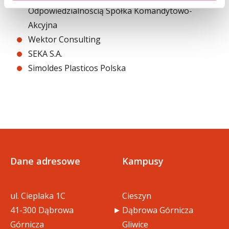
Odpowiedzialnością Spółka Komandytowo-
Akcyjna
Wektor Consulting
SEKA S.A.
Simoldes Plasticos Polska
Dane adresowe
Kampusy
ul. Cieplaka 1C
Cieszyn
41-300 Dąbrowa
Dąbrowa Górnicza
Górnicza
Gliwice