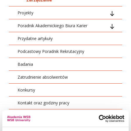
Projekty
Poradnik Akademickiego Biura Karier
Projekt ,,Kompleksowe wsparcie rozwoju
Akademii WSB zgodnie z potrzebami zielonej
i cyfrowej gospodarki''
Przydatne artykuły
Profesjonalne CV
Podcastowy Poradnik Rekrutacyjny
List motywacyjny
Badania
E-book "CV i list motywacyjny w pigułce"
Zatrudnienie absolwentów
Jak walczyć ze stresem?
Konkursy
Nowoczesne metody rekrutacyjne
Kontakt oraz godziny pracy
Rozmowa telefoniczna z pracodawcą
Rozmowa kwalifikacyjna
Praktyki studenckie – w jaki sposób