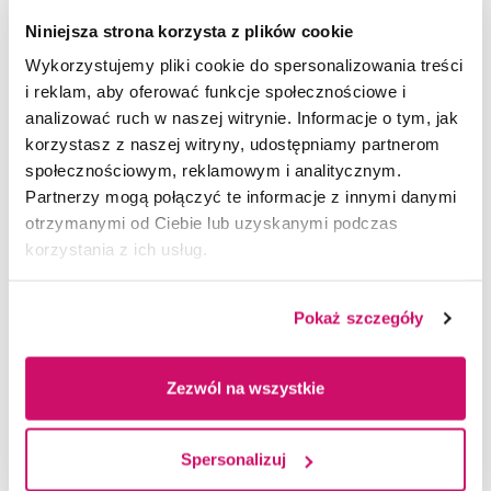
Zarządzanie
pomagają w budowaniu kariery?
Niniejsza strona korzysta z plików cookie
Wykorzystujemy pliki cookie do spersonalizowania treści
i reklam, aby oferować funkcje społecznościowe i
analizować ruch w naszej witrynie. Informacje o tym, jak
Akademia Szkoleń KLB SP. z o.o.
korzystasz z naszej witryny, udostępniamy partnerom
społecznościowym, reklamowym i analitycznym.
Izba Administracji Skarbowej w Katowicach –
Partnerzy mogą połączyć te informacje z innymi danymi
Skarb Państwa
otrzymanymi od Ciebie lub uzyskanymi podczas
Eurokadra Zabrze
korzystania z ich usług.
Centrum Psychoterapii Coachingu Synergia
Valeo Autosystemy Sp. 0.0
Pokaż szczegóły
LKQ Polska Sp. 0.0.
Krotrans Logistics Sp. 0.0
Zezwól na wszystkie
Fundacją Aktywizacja
Państwowe Przedsiębiorstwo Odzieżowe Rakon
PROMOT Zakłady Metalowe Sp. Z o.o.
Spersonalizuj
Wawrzaszek ISS Spółka z Ograniczoną