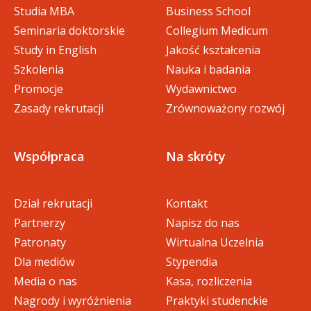
Studia MBA
Business School
Seminaria doktorskie
Collegium Medicum
Study in English
Jakość kształcenia
Szkolenia
Nauka i badania
Promocje
Wydawnictwo
Zasady rekrutacji
Zrównoważony rozwój
Współpraca
Na skróty
Dział rekrutacji
Kontakt
Partnerzy
Napisz do nas
Patronaty
Wirtualna Uczelnia
Dla mediów
Stypendia
Media o nas
Kasa, rozliczenia
Nagrody i wyróżnienia
Praktyki studenckie