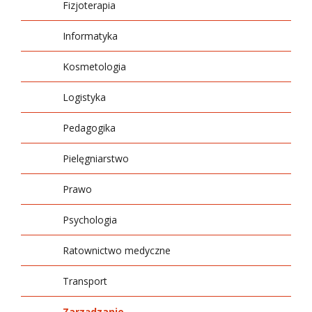
Fizjoterapia
Przedsiębiorczości
XIII Targi Pracy i Praktyk Studenckich - Job
Informatyka
and Internship Fair
Kosmetologia
Logistyka
Pedagogika
Pielęgniarstwo
Prawo
Psychologia
Ratownictwo medyczne
Transport
Zarządzanie