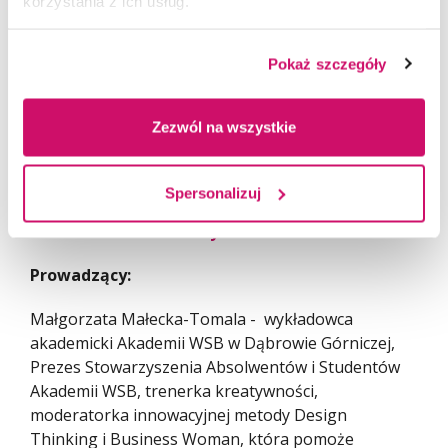
korzystania z ich usług.
Pokaż szczegóły
18.11.2022r. godz. 10.00 - 11.40
Zezwól na wszystkie
Konsultacje biznesowe dla początkujących –
Pomysł wart miliony czyli jak stworzyć
Spersonalizuj
kreatywną firmę! 20-minutowe sesje on-line
z mentorem biznesowym.
Prowadzący:
Małgorzata Małecka-Tomala - wykładowca
akademicki Akademii WSB w Dąbrowie Górniczej,
Prezes Stowarzyszenia Absolwentów i Studentów
Akademii WSB, trenerka kreatywności,
moderatorka innowacyjnej metody Design
Thinking i Business Woman, która pomoże