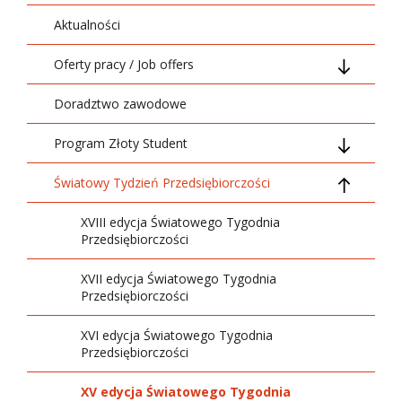
Aktualności
Oferty pracy / Job offers
Doradztwo zawodowe
Dla pracodawcy / For Employer
Program Złoty Student
Oferty pracy / Job offers
Światowy Tydzień Przedsiębiorczości
O projekcie
Jak pomagamy?
XVIII edycja Światowego Tygodnia
Przedsiębiorczości
Harmonogram działań
XVII edycja Światowego Tygodnia
Przedsiębiorczości
Szkolenia
XVI edycja Światowego Tygodnia
Program mentoringowy dla laureatów
Przedsiębiorczości
Złotych Indeksów
XV edycja Światowego Tygodnia
Mentorzy