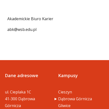
Akademickie Biuro Karier
abk@wsb.edu.pl
Dane adresowe
Kampusy
ul. Cieplaka 1C
Cieszyn
41-300 Dąbrowa
Dąbrowa Górnicza
Górnicza
Gliwice