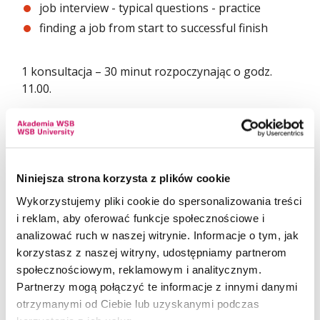
job interview - typical questions - practice
finding a job from start to successful finish
1 konsultacja – 30 minut rozpoczynając o godz.
11.00.
Prowadzący:
Anna Szczepaniak - nauczyciel języka angielskiego
z wieloletnim doświadczeniem. Pasjonatka kultury
Niniejsza strona korzysta z plików cookie
brytyjskiej. Pracownik dydaktyczny Akademii WSB -
Wykorzystujemy pliki cookie do spersonalizowania treści
lektor języka angielskiego ogólnego, wykładowca
i reklam, aby oferować funkcje społecznościowe i
Literatury Brytyjskiej oraz Amerykańskiej.
analizować ruch w naszej witrynie. Informacje o tym, jak
Egzaminator TOEIC i PTE. Prywatnie miłośniczka
korzystasz z naszej witryny, udostępniamy partnerom
muzyki, kina i książek.
społecznościowym, reklamowym i analitycznym.
Partnerzy mogą połączyć te informacje z innymi danymi
Zapisz się!
otrzymanymi od Ciebie lub uzyskanymi podczas