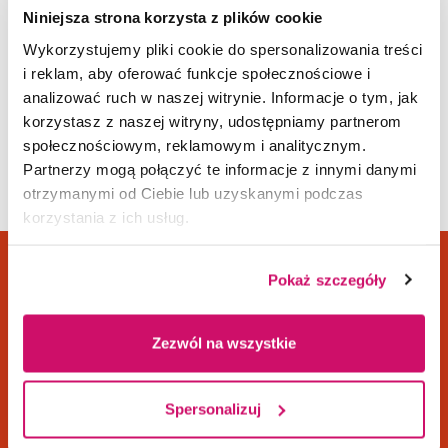
Niniejsza strona korzysta z plików cookie
Wykorzystujemy pliki cookie do spersonalizowania treści
i reklam, aby oferować funkcje społecznościowe i
DOKUMENTY DO POBRANIA
analizować ruch w naszej witrynie. Informacje o tym, jak
korzystasz z naszej witryny, udostępniamy partnerom
społecznościowym, reklamowym i analitycznym.
Zarządzenie dotyczące wprowa
dzenia zasad wykorzystania na
Partnerzy mogą połączyć te informacje z innymi danymi
pdf
rzędzi sztucznej inteligencji AI
otrzymanymi od Ciebie lub uzyskanymi podczas
w procesie kształcenia (3.0 MB)
korzystania z ich usług.
Pokaż szczegóły
Dane adresowe
Kampusy
Zezwól na wszystkie
ul. Cieplaka 1C
Cieszyn
41-300 Dąbrowa
Dąbrowa Górnicza
Spersonalizuj
Górnicza
Gliwice
tel.
+48 32 295 93 00
Jaworzno