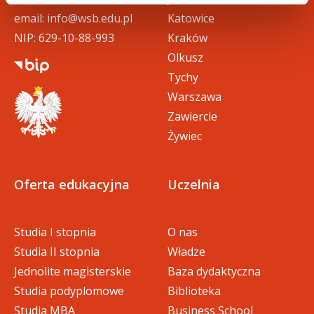
email:
info@wsb.edu.pl
Katowice
NIP: 629-10-88-993
Kraków
Olkusz
Tychy
Warszawa
Zawiercie
Żywiec
Oferta edukacyjna
Uczelnia
Studia I stopnia
O nas
Studia II stopnia
Władze
Jednolite magisterskie
Baza dydaktyczna
Studia podyplomowe
Biblioteka
Studia MBA
Business School