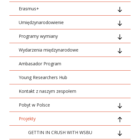
Erasmus+
Umiędzynarodowienie
Wyjazdy Studentów
Programy wymiany
Wyjazdy Pracowników
Strategia umiędzynarodowienia
Wydarzenia międzynarodowe
Relacje Uczestników
Akredytacje międzynarodowe
PROM
Ambasador Program
Umiędzynarodowienie w domu
CEEPUS
Staff weeks
Relacje Pracowników
Young Researchers Hub
Program EDUKACJA
Forum umiędzynarodowienia
Relacje Studentów
Kontakt z naszym zespołem
Programy letnie
BIP – Blended Intensive Programmes
Pobyt w Polsce
Poznaj mój kraj
Projekty
Silesian Melting Pot
Opieka zdrowotna i ubezpieczenie
Co za ile
GETTIN IN CRUSH WITH WSBU
Program