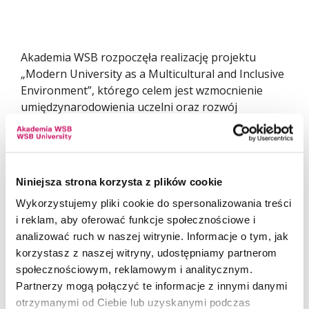
Akademia WSB rozpoczęła realizację projektu
„Modern University as a Multicultural and Inclusive
Environment”, którego celem jest wzmocnienie
umiędzynarodowienia uczelni oraz rozwój
przyjaznego, dostępnego i wielokulturowego
środowiska akademickiego.
W ramach projektu zaplanowano działania
Niniejsza strona korzysta z plików cookie
wspierające studentów, doktorantów, naukowców
i kadrę z zagranicy, w tym rozwój kompetencji
Wykorzystujemy pliki cookie do spersonalizowania treści
pracowników Akademii WSB w zakresie obsługi
i reklam, aby oferować funkcje społecznościowe i
cudzoziemców, komunikacji międzykulturowej,
analizować ruch w naszej witrynie. Informacje o tym, jak
dostępności oraz przeciwdziałania dyskryminacji.
korzystasz z naszej witryny, udostępniamy partnerom
Jednym z kluczowych elementów projektu będzie
społecznościowym, reklamowym i analitycznym.
także rozwój Welcome Point - miejsca pierwszego
Partnerzy mogą połączyć te informacje z innymi danymi
kontaktu i kompleksowego wsparcia informacyjno-
otrzymanymi od Ciebie lub uzyskanymi podczas