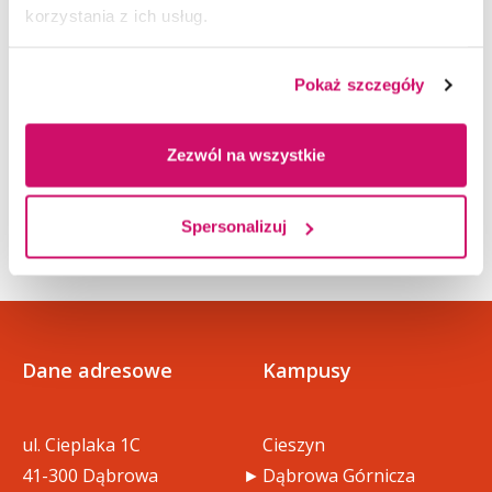
organizacyjnego dla osób z zagranicy.
korzystania z ich usług.
Projekt będzie realizowany w latach 2026–2028
Pokaż szczegóły
i stanowi ważny krok w dalszym budowaniu
Akademii WSB jako uczelni otwartej,
międzynarodowej i inkluzywnej.
Zezwól na wszystkie
Spersonalizuj
Dane adresowe
Kampusy
ul. Cieplaka 1C
Cieszyn
41-300 Dąbrowa
Dąbrowa Górnicza