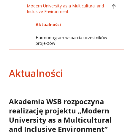
Transport w Polsce
Modern University as a Multicultural and
Ogłoszenie o naborze do szkoleń EAIE
Inclusive Environment
Academy
Odkryj Polskę!
CReative University Sustainability Hub
Aktualności
2026
Harmonogram wsparcia uczestników
Beyond China - wydarzenia promocyjne
projektów
Aktualności
Akademia WSB rozpoczyna
realizację projektu „Modern
University as a Multicultural
and Inclusive Environment”