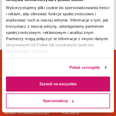
Pracownicy Działu Nauczania
Wykorzystujemy pliki cookie do spersonalizowania treści
i reklam, aby oferować funkcje społecznościowe i
Dziekani i Prodziekani
analizować ruch w naszej witrynie. Informacje o tym, jak
KARTA TEMATU PRACY DYPLOMOWEJ
korzystasz z naszej witryny, udostępniamy partnerom
społecznościowym, reklamowym i analitycznym.
Partnerzy mogą połączyć te informacje z innymi danymi
DOKUMENTY DO POBRANIA
otrzymanymi od Ciebie lub uzyskanymi podczas
korzystania z ich usług.
KARTA TEMATU PRACY (68 K
docx
B)
Dane adresowe
Kampusy
Pokaż szczegóły
KARTA TEMATU PRACY PIELĘ
docx
ul. Cieplaka 1C
Cieszyn
Zezwól na wszystkie
GNIARSTWO (25 KB)
41-300 Dąbrowa
Dąbrowa Górnicza
Górnicza
Gliwice
Spersonalizuj
tel.
+48 32 295 93 00
Jaworzno
email:
info@wsb.edu.pl
Katowice