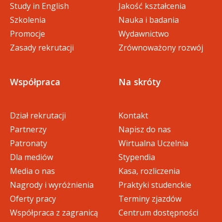
Study in English
Jakość kształcenia
Szkolenia
Nauka i badania
Promocje
Wydawnictwo
Zasady rekrutacji
Zrównoważony rozwój
Współpraca
Na skróty
Dział rekrutacji
Kontakt
Partnerzy
Napisz do nas
Patronaty
Wirtualna Uczelnia
Dla mediów
Stypendia
Media o nas
Kasa, rozliczenia
Nagrody i wyróżnienia
Praktyki studenckie
Oferty pracy
Terminy zjazdów
Współpraca z zagranicą
Centrum dostępności