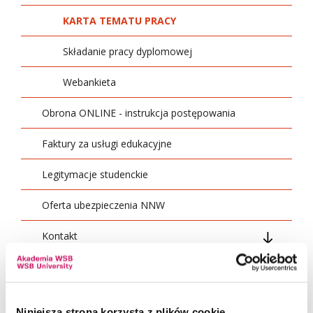
KARTA TEMATU PRACY
Składanie pracy dyplomowej
Webankieta
Obrona ONLINE - instrukcja postępowania
Faktury za usługi edukacyjne
Legitymacje studenckie
Oferta ubezpieczenia NNW
Kontakt
Godziny pracy Dziekanatu
Pracownicy Dziekanatu
KARTA TEMATU PRACY
Niniejsza strona korzysta z plików cookie