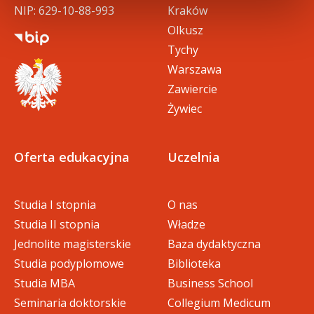
NIP: 629-10-88-993
Kraków
Olkusz
Tychy
Warszawa
Zawiercie
Żywiec
Oferta edukacyjna
Uczelnia
Studia I stopnia
O nas
Studia II stopnia
Władze
Jednolite magisterskie
Baza dydaktyczna
Studia podyplomowe
Biblioteka
Studia MBA
Business School
Seminaria doktorskie
Collegium Medicum