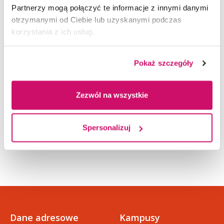
Ogólnouczelniane
Partnerzy mogą połączyć te informacje z innymi danymi
otrzymanymi od Ciebie lub uzyskanymi podczas
Podstawowe
Ogólnouczelniane
korzystania z ich usług.
Kierunkowe
Pokaż szczegóły
Poszerzające wiedzę specjalistyczną
Zajęcia praktyczne
Zezwól na wszystkie
DOKUMENTY DO POBRANIA
Dyplomowanie
Spersonalizuj
01_jezyk_angielski_w_zarzadza
doc
niu (88 KB)
doc
01_jezyk_angielski_b2 (111 KB)
Dane adresowe
Kampusy