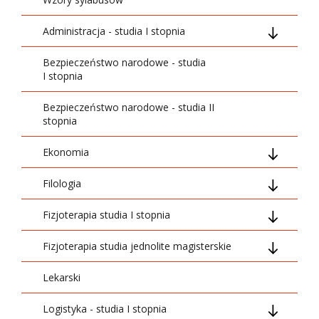
Administracja - studia I stopnia
Bezpieczeństwo narodowe - studia
01_Ogólnouczelniane
I stopnia
02_Podstawowe
Bezpieczeństwo narodowe - studia II
stopnia
03_Kierunkowe
Ekonomia
05_Swobodny wybór
Filologia
Ogólnouczelniane
06_Dyplomowanie
Fizjoterapia studia I stopnia
Podstawowe
Grupa treści ogólnouczelnianych
07_Szkolenia i praktyki
Fizjoterapia studia jednolite magisterskie
Kierunkowe
Grupa treści podstawowych
01_Ogólnouczelniane
Lekarski
Specjalizacyjny
Grupa treści kierunkowych
02_Podstawowe
01 Grupa treści ogólnouczelnianych
Logistyka - studia I stopnia
Przedmioty swobodnego wyboru
Moduł specjalizacyjny
03_Kierunkowe
02 Podstawowe nauki medyczne