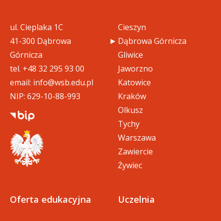
doc
02_przedsiebiorczosc (119 KB)
ul. Cieplaka 1C
Cieszyn
03_technologia_informacyjna (8
41-300 Dąbrowa
Dąbrowa Górnicza
doc
4 KB)
Górnicza
Gliwice
tel.
+48 32 295 93 00
Jaworzno
04_chmura_obliczeniowa_jako
email:
info@wsb.edu.pl
Katowice
docx
_element_transformacji_cyfro
NIP: 629-10-88-993
Kraków
wej (35 KB)
Olkusz
Tychy
04_bezpieczenstwo_w_sieci_i_
Warszawa
docx
wybrane_narzedzia_informaty
Zawiercie
czne (31 KB)
Żywiec
doc
05_etyka (95 KB)
Oferta edukacyjna
Uczelnia