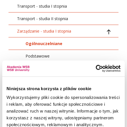
Transport - studia I stopnia
07_szkolenia i praktyki
Dyplomowanie
03 Moduł dydaktyczny
Transport - studia II stopnia
Praktyczne
04 Moduł prawno-organizacyjny
Zarządzanie - studia I stopnia
Specjalnościowe
05 Moduł kierunkowy
Obieralne
06 Moduł kliniczny
Ogólnouczelniane
Psychologia rozwoju człowieka
w organizacji
Obieralne w języku obcym
07 Moduł nauk o zdrowiu
Podstawowe
Psychologia w biznesie
08 Moduł poszerzający wiedzę
Poszerzające wiedzę specjalistyczną
humanistyczną
Praktyczne
09 Przedmioty swobodnego wyboru
Niniejsza strona korzysta z plików cookie
Dyplomowanie
Wykorzystujemy pliki cookie do spersonalizowania treści
10 Dyplomowanie
i reklam, aby oferować funkcje społecznościowe i
Przedmioty swobodnego wyboru
analizować ruch w naszej witrynie. Informacje o tym, jak
11 Szkolenia i praktyki
korzystasz z naszej witryny, udostępniamy partnerom
Zarządzanie - studia II stopnia
społecznościowym, reklamowym i analitycznym.