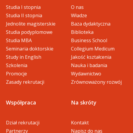
doc
05_etyka_w_biznesie (98 KB)
Studia I stopnia
O nas
Studia II stopnia
Władze
06_ochrona_wlasnosci_przemy
Jednolite magisterskie
Baza dydaktyczna
doc
slowej_i_prawo_autorskie (78 K
Studia podyplomowe
Biblioteka
B)
Studia MBA
Business School
Seminaria doktorskie
Collegium Medicum
07_warsztat_budowania_zespol
Study in English
Jakość kształcenia
doc
u (102 KB)
Szkolenia
Nauka i badania
Promocje
Wydawnictwo
Zasady rekrutacji
Zrównoważony rozwój
Współpraca
Na skróty
Dział rekrutacji
Kontakt
Partnerzy
Napisz do nas