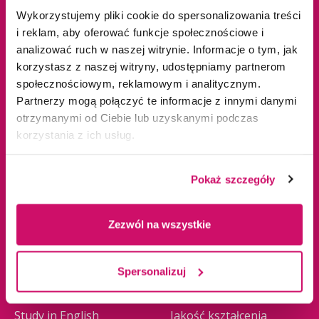
Wykorzystujemy pliki cookie do spersonalizowania treści
Olkusz
i reklam, aby oferować funkcje społecznościowe i
Tychy
analizować ruch w naszej witrynie. Informacje o tym, jak
Warszawa
korzystasz z naszej witryny, udostępniamy partnerom
Zawiercie
społecznościowym, reklamowym i analitycznym.
Żywiec
Partnerzy mogą połączyć te informacje z innymi danymi
otrzymanymi od Ciebie lub uzyskanymi podczas
korzystania z ich usług.
Oferta edukacyjna
Uczelnia
Pokaż szczegóły
Studia I stopnia
O nas
Studia II stopnia
Władze
Zezwól na wszystkie
Jednolite magisterskie
Baza dydaktyczna
Studia podyplomowe
Biblioteka
Spersonalizuj
Studia MBA
Business School
Seminaria doktorskie
Collegium Medicum
Study in English
Jakość kształcenia