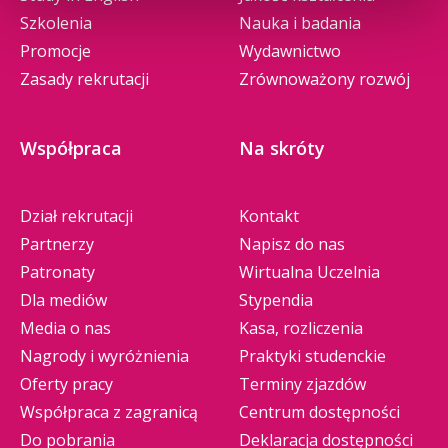
Szkolenia
Nauka i badania
Promocje
Wydawnictwo
Zasady rekrutacji
Zrównoważony rozwój
Współpraca
Na skróty
Dział rekrutacji
Kontakt
Partnerzy
Napisz do nas
Patronaty
Wirtualna Uczelnia
Dla mediów
Stypendia
Media o nas
Kasa, rozliczenia
Nagrody i wyróżnienia
Praktyki studenckie
Oferty pracy
Terminy zjazdów
Współpraca z zagranicą
Centrum dostępności
Do pobrania
Deklaracja dostępności