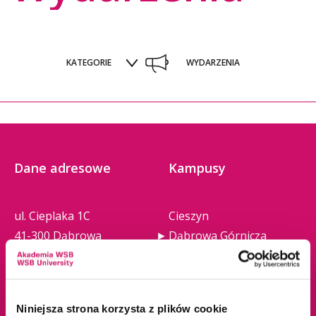
KATEGORIE
WYDARZENIA
Dane adresowe
Kampusy
ul. Cieplaka 1C
Cieszyn
41-300 Dąbrowa
Dąbrowa Górnicza
Górnicza
Gliwice
tel.
+48 32 295 93 00
Jaworzno
email:
info@wsb.edu.pl
Katowice
Niniejsza strona korzysta z plików cookie
NIP: 629-10-88-993
Kraków