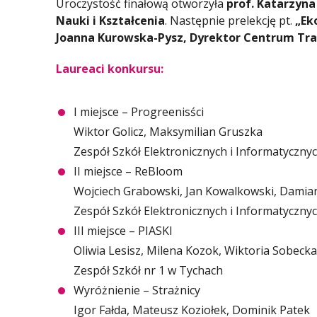
Uroczystość finałową otworzyła
prof. Katarzyna
Nauki i Kształcenia
. Następnie prelekcję pt.
„Eko
Joanna Kurowska-Pysz, Dyrektor Centrum Tra
Laureaci konkursu:
I miejsce – Progreenisści
Wiktor Golicz, Maksymilian Gruszka
Zespół Szkół Elektronicznych i Informatyczn
II miejsce – ReBloom
Wojciech Grabowski, Jan Kowalkowski, Damia
Zespół Szkół Elektronicznych i Informatyczn
III miejsce – PIASKI
Oliwia Lesisz, Milena Kozok, Wiktoria Sobecka
Zespół Szkół nr 1 w Tychach
Wyróżnienie – Strażnicy
Igor Fałda, Mateusz Koziołek, Dominik Patek