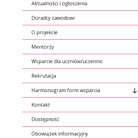
Aktualności i ogłoszenia
Doradcy zawodowi
O projekcie
Mentorzy
Wsparcie dla uczniów/uczennic
Rekrutacja
Harmonogram form wsparcia
Kontakt
Doradcy zawodowi
Dostępność
Kurs przygotowawczy dla uczniów szkół
średnich przed rozpoczęciem nauki
na kierunku Transport
Obowiązek informacyjny