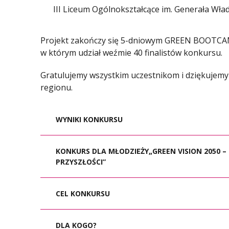
III Liceum Ogólnokształcące im. Generała Wł
Projekt zakończy się 5-dniowym GREEN BOOTCA
w którym udział weźmie 40 finalistów konkursu.
Gratulujemy wszystkim uczestnikom i dziękujemy z
regionu.
WYNIKI KONKURSU
W ramach realizacji projektu GREEN BOOTC
KONKURS DLA MŁODZIEŻY„GREEN VISION 2050 –
zgłoszonych przez zespoły uczniowskie ze 
PRZYSZŁOŚCI”
Na podstawie przeprowadzonej oceny meryto
przedstawione w tabeli wyników zostały final
CEL KONKURSU
zakwalifikowane do udziału w wyjeździe eduk
projektowych.
zaangażowanie młodzieży w refleksję nad 
Akademia WSB zaprasza uczniów szkół średnic
DLA KOGO?