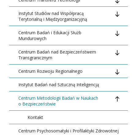
Instytut Studiów nad Współpracą
Kontakt
Terytorialną i Międzyorganizacyjną
Projekty
Centrum Badań i Edukacji Służb
Kontakt
Mundurowych
Centrum Badań nad Bezpieczeństwem
Kontakt
Transgranicznym
Centrum Rozwoju Regionalnego
Misja, cele i zadania Centrum
Instytut Badań nad Sztuczną Inteligencją
Aktualności
Kontakt
Centrum Metodologii Badań w Naukach
Rada Konsultacyjna
o Bezpieczeństwie
Nadchodzące wydarzenia
Kontakt
Polecane opracowania naukowe
Centrum Psychosomatyki i Profilaktyki Zdrowotnej