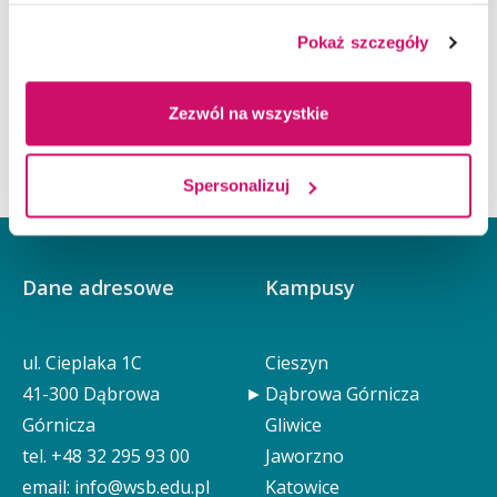
organizowanych przez Akademię WSB.
Pokaż szczegóły
W przypadku chęci uzyskania większej ilości
informacji zapraszamy na stronę centum:
Centrum
Zezwól na wszystkie
Metodologii Badań w Naukach o Bezpieczeństwie
Spersonalizuj
Dane adresowe
Kampusy
ul. Cieplaka 1C
Cieszyn
41-300 Dąbrowa
Dąbrowa Górnicza
Górnicza
Gliwice
tel.
+48 32 295 93 00
Jaworzno
email:
info@wsb.edu.pl
Katowice