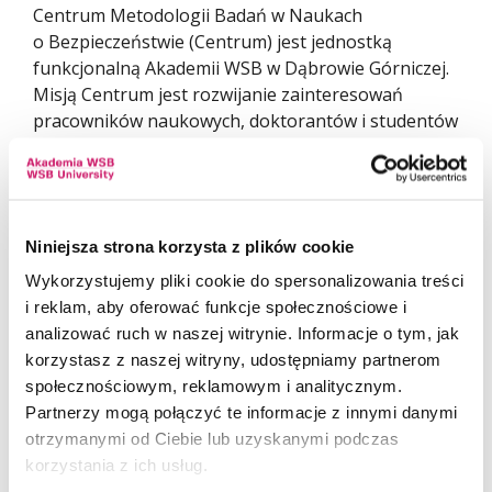
Centrum Metodologii Badań w Naukach
o Bezpieczeństwie (Centrum) jest jednostką
funkcjonalną Akademii WSB w Dąbrowie Górniczej.
Misją Centrum jest rozwijanie zainteresowań
pracowników naukowych, doktorantów i studentów
naszej uczelni w zakresie organizacji badań,
stosowania oraz rozwijania metod badawczych i ich
skuteczności w badaniach naukowych
prowadzonych w dyscyplinie nauki
Niniejsza strona korzysta z plików cookie
o bezpieczeństwie. Natomiast celem działania
Centrum jest wspieranie inicjatyw naukowych
Wykorzystujemy pliki cookie do spersonalizowania treści
i dydaktycznych oraz doskonalących procesy
i reklam, aby oferować funkcje społecznościowe i
badawcze stosowane w naukach o bezpieczeństwie.
analizować ruch w naszej witrynie. Informacje o tym, jak
W ramach wypełniania swej misji i realizacji celu
korzystasz z naszej witryny, udostępniamy partnerom
działania Centrum organizuje: spotkania
społecznościowym, reklamowym i analitycznym.
z ekspertami z zakresu nauk o bezpieczeństwie,
Partnerzy mogą połączyć te informacje z innymi danymi
konferencje naukowe oraz prace badawcze
otrzymanymi od Ciebie lub uzyskanymi podczas
z zakresu metodologii badań naukowych oraz
korzystania z ich usług.
uczestniczy w przedsięwzięciach naukowych