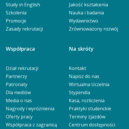
Study in English
Jakość kształcenia
Szkolenia
Nauka i badania
Promocje
Wydawnictwo
Zasady rekrutacji
Zrównoważony rozwój
Współpraca
Na skróty
Dział rekrutacji
Kontakt
Partnerzy
Napisz do nas
Patronaty
Wirtualna Uczelnia
Dla mediów
Stypendia
Media o nas
Kasa, rozliczenia
Nagrody i wyróżnienia
Praktyki studenckie
Oferty pracy
Terminy zjazdów
Współpraca z zagranicą
Centrum dostępności