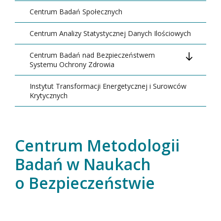
Kontakt
Centrum Badań Społecznych
Centrum Analizy Statystycznej Danych Ilościowych
Centrum Badań nad Bezpieczeństwem
Systemu Ochrony Zdrowia
Instytut Transformacji Energetycznej i Surowców
Kierownictwo
Krytycznych
Rada Naukowa i Programowa
Cel i misja
Centrum Metodologii
Aktualności
Badań w Naukach
o Bezpieczeństwie