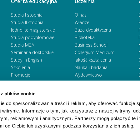
Oferta edukacyjna
Uczelnia
Studia I stopnia
O nas
Studia II stopnia
Władze
Jednolite magisterskie
Baza dydaktyczna
Studia podyplomowe
Biblioteka
Studia MBA
Business School
Seminaria doktorskie
Collegium Medicum
Study in English
Jakość kształcenia
Szkolenia
Nauka i badania
Promocje
Wydawnictwo
Zasady rekrutacji
Zrównoważony rozwój
 z plików cookie
ie do spersonalizowania treści i reklam, aby oferować funkcje 
 witrynie. Informacje o tym, jak korzystasz z naszej witryny, u
ym, reklamowym i analitycznym. Partnerzy mogą połączyć te i
 od Ciebie lub uzyskanymi podczas korzystania z ich usług.