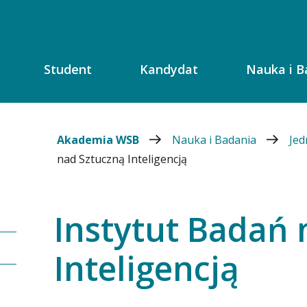
Student
Kandydat
Nauka i B
Akademia WSB
Nauka i Badania
Je
nad Sztuczną Inteligencją
Instytut Badań 
Inteligencją