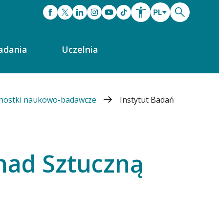
adania
Uczelnia
dnostki naukowo-badawcze
Instytut Badań
nad Sztuczną