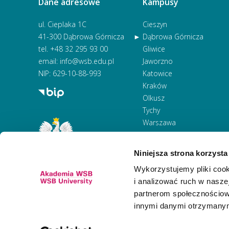
Dane adresowe
Kampusy
ul. Cieplaka 1C
Cieszyn
41-300 Dąbrowa Górnicza
Dąbrowa Górnicza
tel.
+48 32 295 93 00
Gliwice
email:
info@wsb.edu.pl
Jaworzno
NIP: 629-10-88-993
Katowice
Kraków
Olkusz
Tychy
Warszawa
Zawiercie
Żywiec
Niniejsza strona korzysta
Wykorzystujemy pliki cook
i analizować ruch w naszej
partnerom społecznościow
innymi danymi otrzymanymi
Newsletter