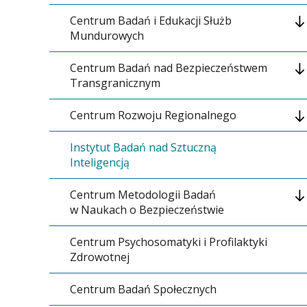
Projekty
Centrum Badań i Edukacji Służb
Kontakt
Mundurowych
Centrum Badań nad Bezpieczeństwem
Kontakt
Transgranicznym
Centrum Rozwoju Regionalnego
Misja, cele i zadania Centrum
Instytut Badań nad Sztuczną
Aktualności
Kontakt
Inteligencją
Rada Konsultacyjna
Centrum Metodologii Badań
w Naukach o Bezpieczeństwie
Nadchodzące wydarzenia
Centrum Psychosomatyki i Profilaktyki
Kontakt
Polecane opracowania naukowe
Zdrowotnej
Kontakt
Centrum Badań Społecznych