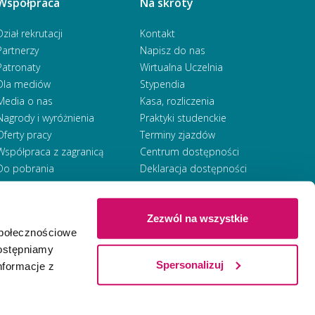
Współpraca
Na skróty
Dział rekrutacji
Kontakt
Partnerzy
Napisz do nas
Patronaty
Wirtualna Uczelnia
Dla mediów
Stypendia
Media o nas
Kasa, rozliczenia
Nagrody i wyróżnienia
Praktyki studenckie
Oferty pracy
Terminy zjazdów
Współpraca z zagranicą
Centrum dostępności
Do pobrania
Deklaracja dostępności
RODO
Zezwól na wszystkie
społecznościowe
Ⓒ 2026 Akademia WSB
WSB University
dostępniamy
Spersonalizuj
nformacje z
Zapisz się