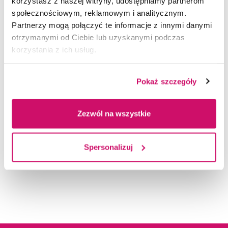
korzystasz z naszej witryny, udostępniamy partnerom
dostarczeniu władzom uczelni informacji
społecznościowym, reklamowym i analitycznym.
niezbędnych do zarządzania procesem
Partnerzy mogą połączyć te informacje z innymi danymi
otrzymanymi od Ciebie lub uzyskanymi podczas
kształcenia,
korzystania z ich usług.
podniesieniu konkurencyjności uczelni
na rynku edukacyjnym,
Pokaż szczegóły
wspomaganiu polityki kadrowej,
Zezwól na wszystkie
wspieraniu innowacji dydaktycznych,
Spersonalizuj
zwiększeniu mobilności studentów.