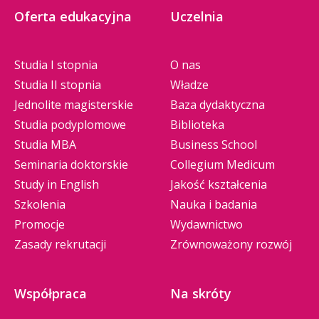
Oferta edukacyjna
Uczelnia
Studia I stopnia
O nas
Studia II stopnia
Władze
Jednolite magisterskie
Baza dydaktyczna
Studia podyplomowe
Biblioteka
Studia MBA
Business School
Seminaria doktorskie
Collegium Medicum
Study in English
Jakość kształcenia
Szkolenia
Nauka i badania
Promocje
Wydawnictwo
Zasady rekrutacji
Zrównoważony rozwój
Współpraca
Na skróty