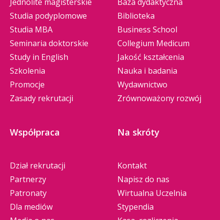
Jednolite magisterskie
Baza dydaktyczna
Studia podyplomowe
Biblioteka
Studia MBA
Business School
Seminaria doktorskie
Collegium Medicum
Study in English
Jakość kształcenia
Szkolenia
Nauka i badania
Promocje
Wydawnictwo
Zasady rekrutacji
Zrównoważony rozwój
Współpraca
Na skróty
Dział rekrutacji
Kontakt
Partnerzy
Napisz do nas
Patronaty
Wirtualna Uczelnia
Dla mediów
Stypendia