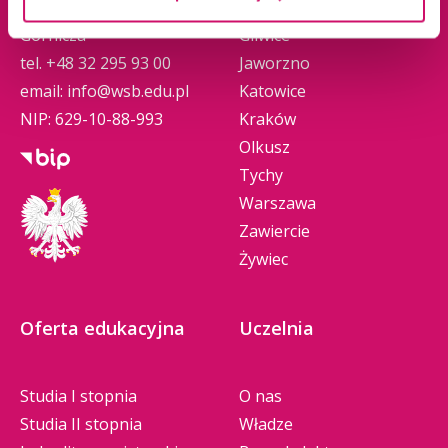
41-300 Dąbrowa
Dąbrowa Górnicza
Górnicza
Gliwice
tel.
+48 32 295 93 00
Jaworzno
email:
info@wsb.edu.pl
Katowice
NIP: 629-10-88-993
Kraków
Olkusz
Tychy
Warszawa
Zawiercie
Żywiec
Oferta edukacyjna
Uczelnia
Studia I stopnia
O nas
Studia II stopnia
Władze