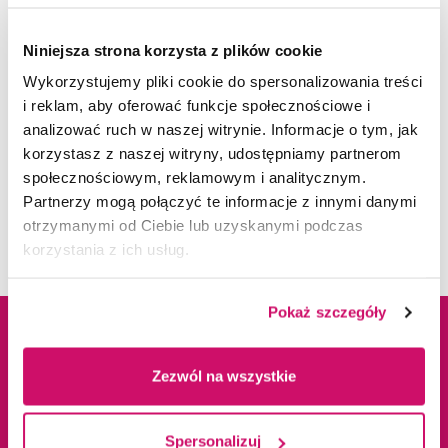
Język medyczny
Niniejsza strona korzysta z plików cookie
Język biznesu
Wykorzystujemy pliki cookie do spersonalizowania treści
Branżowy język angielski w zarządzaniu
i reklam, aby oferować funkcje społecznościowe i
i inżynieria produkcji
analizować ruch w naszej witrynie. Informacje o tym, jak
Branżowy język angielski w logistyce
korzystasz z naszej witryny, udostępniamy partnerom
i transporcie
społecznościowym, reklamowym i analitycznym.
Partnerzy mogą połączyć te informacje z innymi danymi
otrzymanymi od Ciebie lub uzyskanymi podczas
korzystania z ich usług.
Pokaż szczegóły
Dane adresowe
Kampusy
Zezwól na wszystkie
ul. Cieplaka 1C
Cieszyn
Spersonalizuj