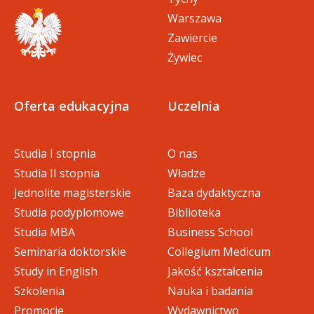
06_rekrutacja_i_selekcja_perso
Warszawa
pdf
nelu (147 KB)
Zawiercie
Żywiec
07_zarzadzanie_kompetencjami
pdf
_w_organizacji (135 KB)
Oferta edukacyjna
Uczelnia
pdf
08_badania_fokusowe (189 KB)
Studia I stopnia
O nas
Studia II stopnia
Władze
09_systemy_motywacyjne (162
pdf
Jednolite magisterskie
Baza dydaktyczna
KB)
Studia podyplomowe
Biblioteka
Studia MBA
Business School
10_zarzadzanie_projektami_w_
Seminaria doktorskie
Collegium Medicum
pdf
organizacji (159 KB)
Study in English
Jakość kształcenia
Szkolenia
Nauka i badania
11_trening_kompetencji_kultur
Promocje
Wydawnictwo
pdf