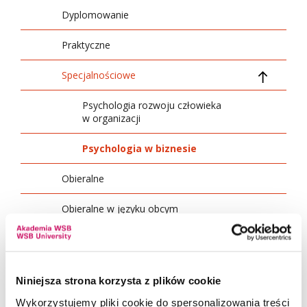
07_szkolenia i praktyki
Dyplomowanie
Praktyczne
Specjalnościowe
Psychologia rozwoju człowieka
w organizacji
Psychologia w biznesie
Obieralne
Obieralne w języku obcym
Ratownictwo medyczne
Socjologia
01 Treści ogólnouczelniane
Niniejsza strona korzysta z plików cookie
Stosunki międzynarodowe
02 Treści podstawowe
Wykorzystujemy pliki cookie do spersonalizowania treści