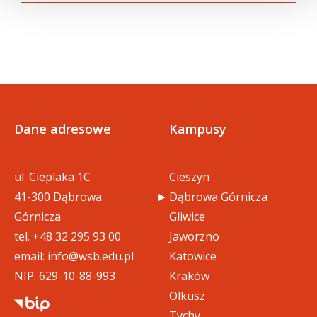
01_zarzadzanie_zasobami_ludz
pdf
kimi (169 KB)
02_warsztat_tworczego_myslen
pdf
ia (154 KB)
Dane adresowe
Kampusy
03_wprowadzenie_do_mentorin
pdf
gu_i_coachingu (161 KB)
ul. Cieplaka 1C
Cieszyn
41-300 Dąbrowa
Dąbrowa Górnicza
04_przywodztwo_w_organiacji
pdf
Górnicza
Gliwice
(157 KB)
tel.
+48 32 295 93 00
Jaworzno
email:
info@wsb.edu.pl
Katowice
05_psychologia_reklamy (167 K
NIP: 629-10-88-993
pdf
Kraków
B)
Olkusz
Tychy