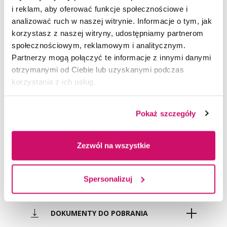
i reklam, aby oferować funkcje społecznościowe i
Transport - studia I stopnia
03 Moduł dydaktyczny
analizować ruch w naszej witrynie. Informacje o tym, jak
korzystasz z naszej witryny, udostępniamy partnerom
Transport - studia II stopnia
04 Moduł prawno-organizacyjny
społecznościowym, reklamowym i analitycznym.
Partnerzy mogą połączyć te informacje z innymi danymi
Zarządzanie - studia I stopnia
05 Moduł kierunkowy
otrzymanymi od Ciebie lub uzyskanymi podczas
korzystania z ich usług.
Zarządzanie - studia II stopnia
06 Moduł kliniczny
Ogólnouczelniane
07 Moduł nauk o zdrowiu
Podstawowe
Ogólnouczelniane
Pokaż szczegóły
08 Moduł poszerzający wiedzę
Poszerzające wiedzę specjalistyczną
Podstawowe
Psychologia w biznesie
humanistyczną
Zezwól na wszystkie
Praktyczne
Kierunkowe
09 Przedmioty swobodnego wyboru
Dyplomowanie
Poszerzające wiedzę specjalistyczną
Spersonalizuj
10 Dyplomowanie
Przedmioty swobodnego wyboru
Zajęcia praktyczne
11 Szkolenia i praktyki
DOKUMENTY DO POBRANIA
Dyplomowanie