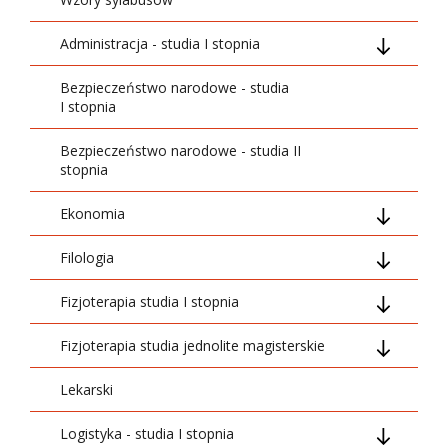
Administracja - studia I stopnia
Bezpieczeństwo narodowe - studia
01_Ogólnouczelniane
I stopnia
02_Podstawowe
Bezpieczeństwo narodowe - studia II
stopnia
03_Kierunkowe
Ekonomia
05_Swobodny wybór
Filologia
Ogólnouczelniane
06_Dyplomowanie
Fizjoterapia studia I stopnia
Podstawowe
Grupa treści ogólnouczelnianych
07_Szkolenia i praktyki
Fizjoterapia studia jednolite magisterskie
Kierunkowe
Grupa treści podstawowych
01_Ogólnouczelniane
Lekarski
Specjalizacyjny
Grupa treści kierunkowych
02_Podstawowe
01 Grupa treści ogólnouczelnianych
Logistyka - studia I stopnia
Przedmioty swobodnego wyboru
Moduł specjalizacyjny
03_Kierunkowe
02 Podstawowe nauki medyczne