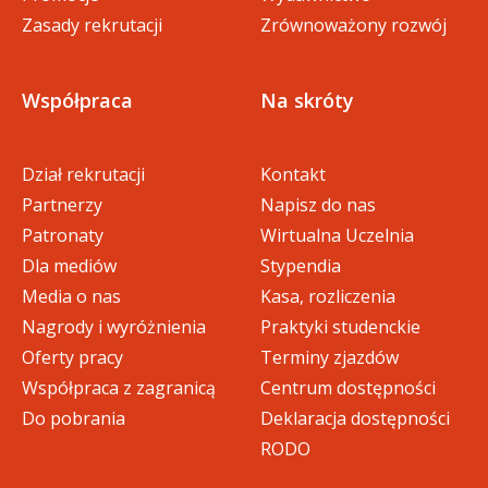
owych (153 KB)
Zasady rekrutacji
Zrównoważony rozwój
12_projekt_specjalnosciowy_pb
pdf
Współpraca
Na skróty
l (162 KB)
Dział rekrutacji
Kontakt
Partnerzy
Napisz do nas
Patronaty
Wirtualna Uczelnia
Dla mediów
Stypendia
Media o nas
Kasa, rozliczenia
Nagrody i wyróżnienia
Praktyki studenckie
Oferty pracy
Terminy zjazdów
Współpraca z zagranicą
Centrum dostępności
Do pobrania
Deklaracja dostępności
RODO