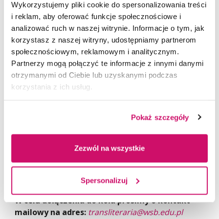
Współpracę z instytucjami kultury
i
firmami
,
Wykorzystujemy pliki cookie do spersonalizowania treści
co da Wam realne doświadczenie zawodowe,
i reklam, aby oferować funkcje społecznościowe i
analizować ruch w naszej witrynie. Informacje o tym, jak
Aktywny udział w życiu akademickim
korzystasz z naszej witryny, udostępniamy partnerom
i szansę na budowanie wartościowych relacji.
społecznościowym, reklamowym i analitycznym.
Partnerzy mogą połączyć te informacje z innymi danymi
Koło jest otwarte dla wszystkich pasjonatów
–
otrzymanymi od Ciebie lub uzyskanymi podczas
niezależnie od kierunku studiów. Jeśli tematyka ta
korzystania z ich usług.
wzbudza Waszą ciekawość, nie zwlekajcie –
dołączcie do nas już dziś i bądźcie częścią naszej
Pokaż szczegóły
inspirującej społeczności!
Transliteraria czeka na Was!
Zezwól na wszystkie
__________
Spersonalizuj
W celu dołączenia do koła prosimy o kontakt
mailowy na adres:
transliteraria@wsb.edu.pl