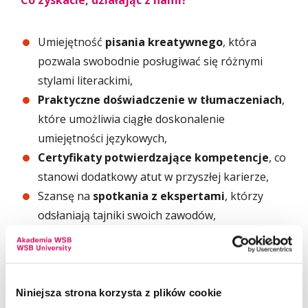
Co zyskacie, działając z nami?
Umiejętność
pisania kreatywnego
, która
pozwala swobodnie posługiwać się różnymi
stylami literackimi,
Praktyczne doświadczenie w tłumaczeniach
,
które umożliwia ciągłe doskonalenie
umiejętności językowych,
Certyfikaty potwierdzające kompetencje
, co
stanowi dodatkowy atut w przyszłej karierze,
Szansę na
spotkania z ekspertami
, którzy
odsłaniają tajniki swoich zawodów,
Możliwość
publikowania artykułów
i
udziału
w konferencjach naukowych
,
Inspirujące dyskusje
, które poszerzą
kulturowe horyzonty i pobudzą kreatywność,
Niniejsza strona korzysta z plików cookie