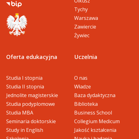
Olkusz
Tychy
Warszawa
Zawiercie
Żywiec
Oferta edukacyjna
Uczelnia
Studia I stopnia
O nas
Studia II stopnia
Władze
Jednolite magisterskie
Baza dydaktyczna
Studia podyplomowe
Biblioteka
Studia MBA
Business School
Seminaria doktorskie
Collegium Medicum
Study in English
Jakość kształcenia
Szkolenia
Nauka i badania