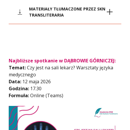
MATERIAŁY TŁUMACZONE PRZEZ SKN
TRANSLITERARIA
Semestralnik Docendo Discimu
pdf
s_EN (9.0 MB)
Najbliższe spotkanie w DĄBROWIE GÓRNICZEJ:
Temat:
Czy jest na sali lekarz? Warsztaty języka
medycznego
Data:
12 maja 2026
Godzina:
17.30
Formuła:
Online (Teams)