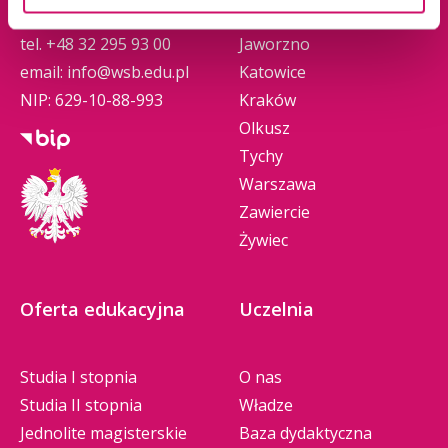
dzien_1_karolina_grad_wtz (2.2 MB)
Górnicza
Gliwice
tel.
+48 32 295 93 00
Jaworzno
POBIERZ PDF
email:
info@wsb.edu.pl
Katowice
NIP: 629-10-88-993
Kraków
dzien_2_model_rehabilitacji_dziecka_z_implant
Olkusz
em_sluchowym_oparty_o_uslugi_telemedyczne
Tychy
(724 KB)
Warszawa
POBIERZ PDF
Zawiercie
Żywiec
dzien_2_poster_jakosc_zycia_chorych_po_udarze
_mozgu_i_ich_opiekunow_kowalczyk_nowakows
Oferta edukacyjna
Uczelnia
ka_rutkowska (535 KB)
POBIERZ PDF
Studia I stopnia
O nas
Studia II stopnia
Władze
dzien_3_20240516_realpolhipotwg_pthipadaniel
Jednolite magisterskie
Baza dydaktyczna
ewicz (538 KB)