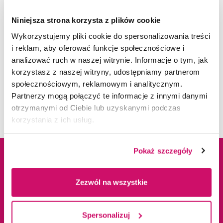
Poniżej prezentujemy postery zaprezentowane
podczas konferencji
Niniejsza strona korzysta z plików cookie
Wykorzystujemy pliki cookie do spersonalizowania treści
i reklam, aby oferować funkcje społecznościowe i
Prezentacje do pobrania
analizować ruch w naszej witrynie. Informacje o tym, jak
korzystasz z naszej witryny, udostępniamy partnerom
POKAŻ WIĘCEJ
społecznościowym, reklamowym i analitycznym.
dzien_1_20240515prezentod_hipoteradanielewic
Partnerzy mogą połączyć te informacje z innymi danymi
z (960 KB)
otrzymanymi od Ciebie lub uzyskanymi podczas
korzystania z ich usług.
POBIERZ PDF
Pokaż szczegóły
dzien_1_bartela_golebiowski_15_05_2024 (796 K
Dane adresowe
Kampusy
B)
Zezwól na wszystkie
POBIERZ PDF
ul. Cieplaka 1C
Cieszyn
Spersonalizuj
41-300 Dąbrowa
Dąbrowa Górnicza