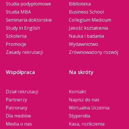
Studia podyplomowe
Biblioteka
POBIERZ PDF
Studia MBA
Business School
Seminaria doktorskie
Collegium Medicum
Study in English
Jakość kształcenia
dzien_3_20240517_rola_felinoterapii_w_zyciu_os
Szkolenia
Nauka i badania
ob_z_niepelnosprawnoscia (447 KB)
Promocje
Wydawnictwo
POBIERZ PDF
Zasady rekrutacji
Zrównoważony rozwój
dzien_3_20240517_wplyw_dogoterapii_na_zycie_
Współpraca
Na skróty
osob_z_niepelnosprawnoscia (429 KB)
POBIERZ PDF
Dział rekrutacji
Kontakt
Partnerzy
Napisz do nas
dzien_3_poster_aorczyk_morczyk (935 KB)
Patronaty
Wirtualna Uczelnia
Dla mediów
Stypendia
POBIERZ PDF
Media o nas
Kasa, rozliczenia