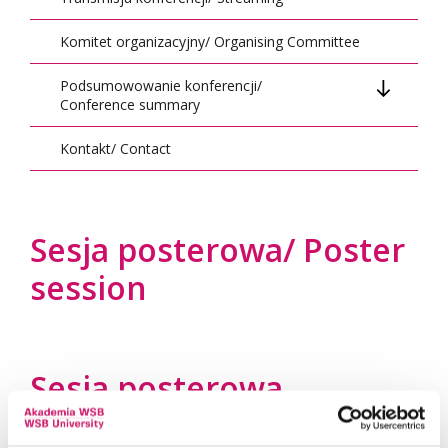
Komitet organizacyjny/ Organising Committee
Podsumowowanie konferencji/
Conference summary
Kontakt/ Contact
Dzień 1 / Day 1
Dzień 2 / Day 2
Dzień 3 / Day 3
Sesja posterowa/ Poster
session
Sesja posterowa