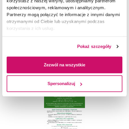
korzystasz z naszej witryny, udostępniamy partnerom
WSB w Chorzowie,
"Międzynarodowa mobilność
społecznościowym, reklamowym i analitycznym.
spółek - nowe możliwości prawne i biznesowe",
Partnerzy mogą połączyć te informacje z innymi danymi
dr hab. Anna Adamus – Matuszyńska - Profesor
otrzymanymi od Ciebie lub uzyskanymi podczas
Uniwersytetu Ekonomicznego w Katowicach,
korzystania z ich usług.
Sekretarz Komisji Rewizyjnej PTE w Katowicach,
„Dlaczego raportowanie ESG jest warunkiem
Pokaż szczegóły
rozwoju firmy?”.
Zezwól na wszystkie
Spersonalizuj