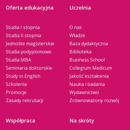
Oferta edukacyjna
Uczelnia
Studia I stopnia
O nas
Studia II stopnia
Władze
Jednolite magisterskie
Baza dydaktyczna
Studia podyplomowe
Biblioteka
Studia MBA
Business School
Seminaria doktorskie
Collegium Medicum
Study in English
Jakość kształcenia
Szkolenia
Nauka i badania
Promocje
Wydawnictwo
Zasady rekrutacji
Zrównoważony rozwój
Współpraca
Na skróty