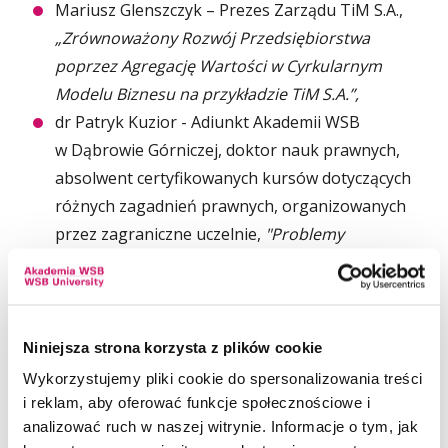
Mariusz Glenszczyk – Prezes Zarządu TiM S.A.,
„Zrównoważony Rozwój Przedsiębiorstwa
poprzez Agregację Wartości w Cyrkularnym
Modelu Biznesu na przykładzie TiM S.A.”,
dr Patryk Kuzior - Adiunkt Akademii WSB
w Dąbrowie Górniczej, doktor nauk prawnych,
absolwent certyfikowanych kursów dotyczących
różnych zagadnień prawnych, organizowanych
przez zagraniczne uczelnie,
"Problemy
gospodarki komunalnej. Czy potrzebne jest
ponowne wyznaczenie ram prawnych
aktywności gospodarczej samorządu
terytorialnego?",
Niniejsza strona korzysta z plików cookie
r. pr. dr Robert Król - doktor nauk prawnych
Wykorzystujemy pliki cookie do spersonalizowania treści
o specjalizacji prawo gospodarcze prywatne,
i reklam, aby oferować funkcje społecznościowe i
analizować ruch w naszej witrynie. Informacje o tym, jak
radca prawny, wykładowca Uniwersytetu Merito